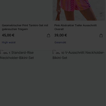
Geometrischer Print Tankini-Set mit
Pink Abstrakter Tiefer Ausschnitt
gekreuzten Trägern
Overall
45,00 €
39,00 €
High waist
Mit Gratis-Maßband
Gesmokt
-19%
-9%
Mit Gratis-Maßband