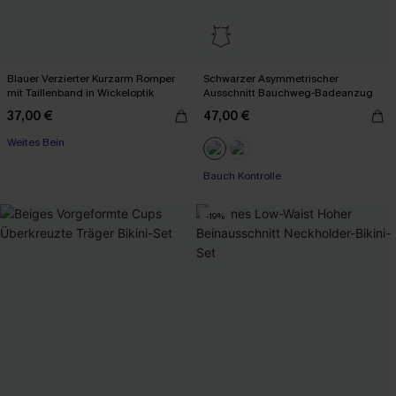
Blauer Verzierter Kurzarm Romper
Schwarzer Asymmetrischer
mit Taillenband in Wickeloptik
Ausschnitt Bauchweg-Badeanzug
37,00 €
47,00 €
Weites Bein
Mit Gratis-Maßband
Bauch Kontrolle
-19%
Mit Gratis-Maßband