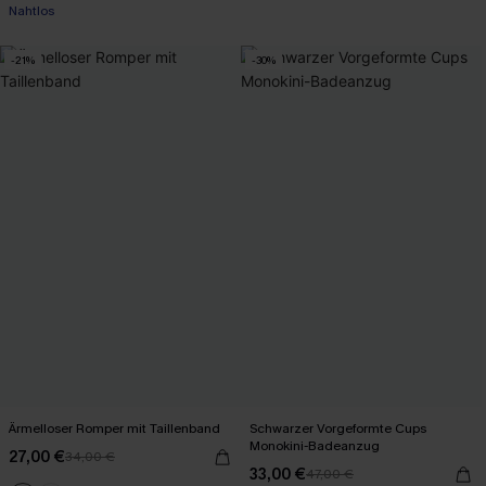
Mit Gratis-Maßband
Nahtlos
-21%
-30%
Mit Gratis-Maßband
Ärmelloser Romper mit Taillenband
Schwarzer Vorgeformte Cups
Monokini-Badeanzug
27,00 €
34,00 €
33,00 €
47,00 €