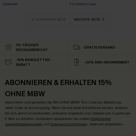
Gesmokt
Für kleine Cups
VORHERIGE SEITE
NÄCHSTE SEITE
30-TÄGIGES
GRATIS VERSAND
RÜCKGABERECHT
-15% NEWSLETTER-
-20% SMS-ABONNEMENT
RABATT
ABONNIEREN & ERHALTEN 15%
OHNE MBW
Abonnieren und genießen Sie 15% OHNE MBW! *Ein Code pro Bestellung.
Jeder Code ist einmal gültig. Wenn Sie auf diese Schaltfläche klicken, erklären
Sie sich damit einverstanden, exklusive Angebote und Updates von Cupshe per
E-Mail zu erhalten. Außerdem akzeptieren Sie unsere
Allgemeinen
Geschäftsbedingungen
und
Datenschutzrichtlinien
. Jederzeit abbestellen.