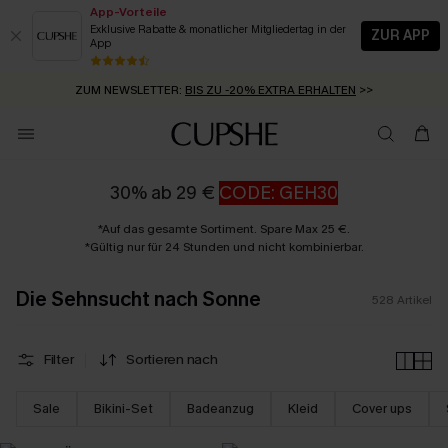
App-Vorteile
Exklusive Rabatte & monatlicher Mitgliedertag in der
ZUR APP
App
GRATIS MASSBAND MIT JEDEM SCHNELLVERSAND-ARTIKEL >>
SUMMER SALE:
BIS ZU 50% RABATT
>>
ZUM NEWSLETTER:
BIS ZU -20% EXTRA ERHALTEN
>>
KOSTENLOSER VERSAND AB 89 €
>>
30% ab 29 €
CODE: GEH30
*Auf das gesamte Sortiment. Spare Max 25 €.
*Gültig nur für 24 Stunden und nicht kombinierbar.
Die Sehnsucht nach Sonne
528
Artikel
Filter
Sortieren nach
Sale
Bikini-Set
Badeanzug
Kleid
Cover ups