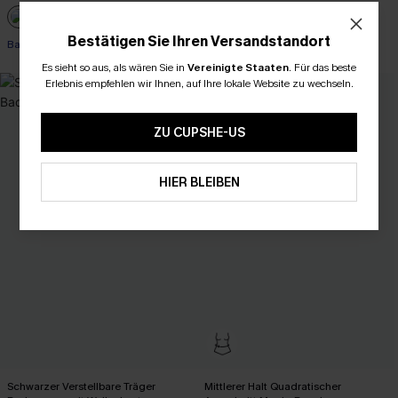
Mit Gratis-Maßband
+2
Bestätigen Sie Ihren Versandstandort
Bauch Kontrolle
Es sieht so aus, als wären Sie in
Vereinigte Staaten
.
Für das beste
Erlebnis empfehlen wir Ihnen, auf Ihre lokale Website zu wechseln.
ZU CUPSHE-US
HIER BLEIBEN
Schwarzer Verstellbare Träger
Mittlerer Halt Quadratischer