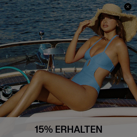
SERVICEZENTRUM
BELIEBTE SUCHEN
Größenguide
Bauchweg
Geschenkkarte
High-Waist
Treueprogramm
Sommerkleider
Affiliate Programm
Blau-Weiß
4.4
CUPSHE-APP HERUNTERLADEN
15% ERHALTEN
FOLGEN SIE UNS AUF