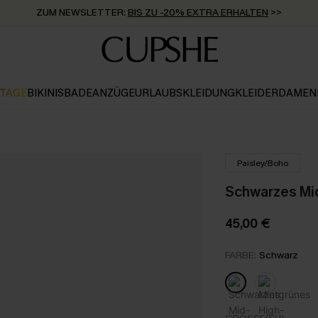
ZUM NEWSLETTER:
BIS ZU -20% EXTRA ERHALTEN
>>
KOSTENLOSER VERSAND AB 89 €
>>
KTAGE
BIKINIS
BADEANZÜGE
URLAUBSKLEIDUNG
KLEIDER
DAMEN
Paisley/Boho
Schwarzes Mid
45,00 €
FARBE:
Schwarz