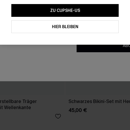
ZU CUPSHE-US
Mit dem Klick auf diese Schaltf
einverstanden, exklusive Wer
Mail zu erhalten. Sie akzepti
HIER BLEIBEN
Geschäftsbedingungen
und
D
sich jederzeit abmelden.
AB
rstellbare Träger
Schwarzes Bikini-Set mit He
t Wellenkante
45,00 €