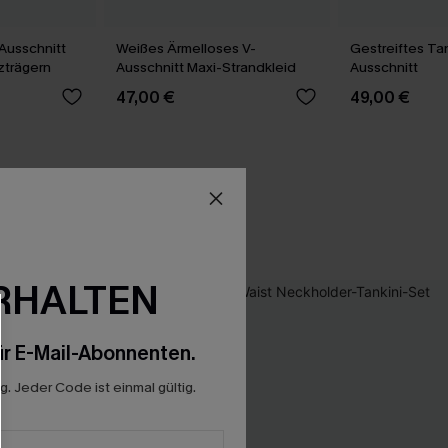
Ausschnitt
Weißes Ärmelloses V-
Gestreiftes Tan
uzträgern
Ausschnitt Maxi-Strandkleid
Ausschnitt
47,00 €
49,00 €
RHALTEN
r E-Mail-Abonnenten.
. Jeder Code ist einmal gültig.