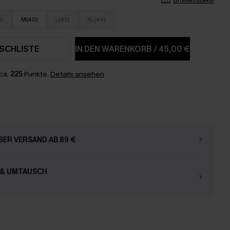
Größentabelle
8)
M(40)
L(42)
XL(44)
SCHLISTE
IN DEN WARENKORB
/
45,00 €
ca.
225
Punkte.
Details ansehen
ER VERSAND AB 89 €
 & UMTAUSCH