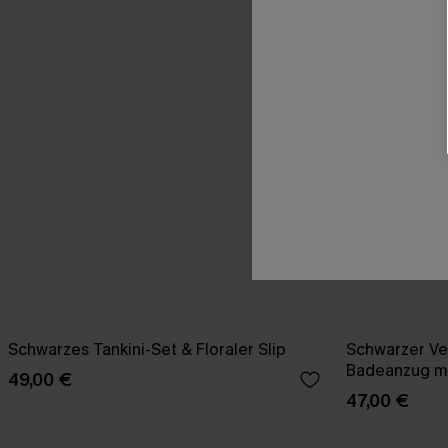
Schwarzes Tankini-Set & Floraler Slip
Schwarzer Ve
Badeanzug mi
49,00 €
47,00 €