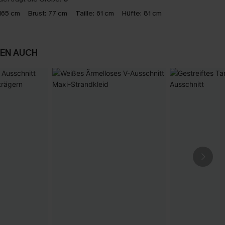
165 cm
Brust:
77 cm
Taille:
61 cm
Hüfte:
81 cm
EN AUCH