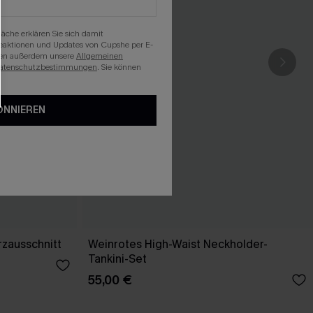
läche erklären Sie sich damit
beaktionen und Updates von Cupshe per E-
eren außerdem unsere
Allgemeinen
atenschutzbestimmungen
. Sie können
ONNIEREN
rzausschnitt
Weinrotes High-Waist Neckholder-
Tankini-Set
55,00 €