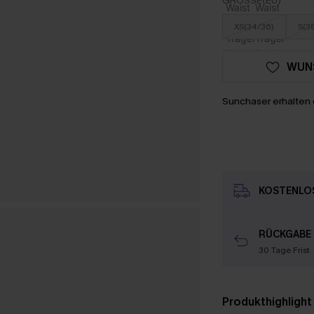
GRÖSSE(EU)
XS(34/36)
S(3
WUN
Sunchaser erhalten 
KOSTENLOS
RÜCKGABE
30 Tage Frist
Produkthighlight