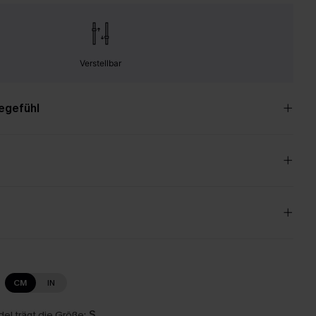
Verstellbar
egefühl
CM
IN
el trägt die Größe:
S