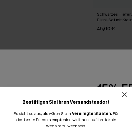
Schwarzes Tiefer 
Bikini-Set mit Kre
45,00 €
T
15% E
Bestätigen Sie Ihren Versandstandort
15% ohne MBW fü
Es sieht so aus, als wären Sie in
Vereinigte Staaten
.
Für
*Ein Code pro Bestellung
das beste Erlebnis empfehlen wir Ihnen, auf Ihre lokale
Website zu wechseln.