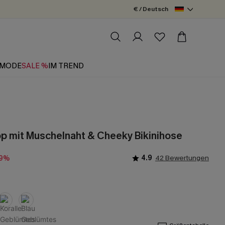
€ / Deutsch
MODE
SALE %
IM TREND
op mit Muschelnaht & Cheeky Bikinihose
4.9
42 Bewertungen
-9%