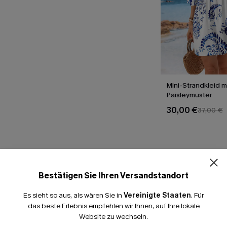
Mini-Strandkleid m
Paisleymuster
30,00 €
37,00 €
T
Bestätigen Sie Ihren Versandstandort
Es sieht so aus, als wären Sie in
Vereinigte Staaten
.
Für
das beste Erlebnis empfehlen wir Ihnen, auf Ihre lokale
Website zu wechseln.