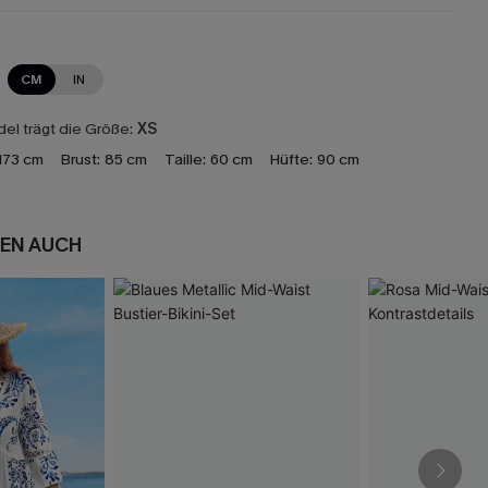
CM
IN
el trägt die Größe:
XS
173 cm
Brust:
85 cm
Taille:
60 cm
Hüfte:
90 cm
EN AUCH