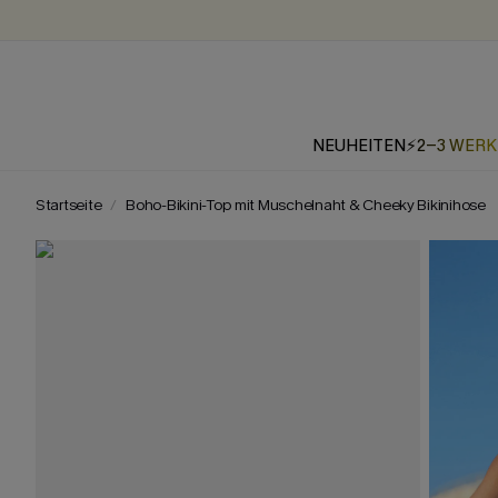
NEUHEITEN
⚡2-3 WER
Startseite
Boho-Bikini-Top mit Muschelnaht & Cheeky Bikinihose