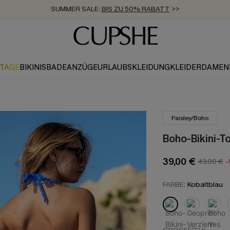
ZUM NEWSLETTER:
BIS ZU -20% EXTRA ERHALTEN
>>
KOSTENLOSER VERSAND AB 89 €
>>
KTAGE
BIKINIS
BADEANZÜGE
URLAUBSKLEIDUNG
KLEIDER
DAMEN
Paisley/Boho
Boho-Bikini-T
39,00 €
43,00 €
FARBE:
Kobaltblau