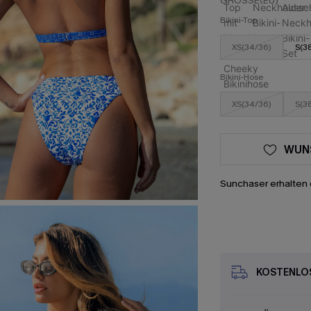
GRÖSSE(EU)
Bikini-Top
XS(34/36)
S(3
Bikini-Hose
XS(34/36)
S(3
WUN
Sunchaser erhalten 
KOSTENLOS