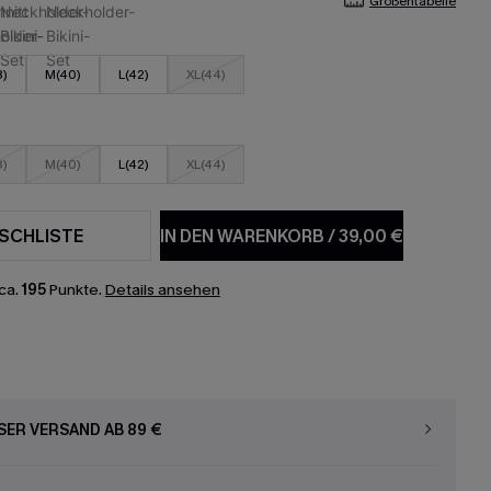
Größentabelle
8)
M(40)
L(42)
XL(44)
8)
M(40)
L(42)
XL(44)
SCHLISTE
IN DEN WARENKORB
/
39,00 €
ca.
195
Punkte.
Details ansehen
ER VERSAND AB 89 €