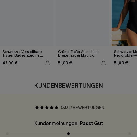
Schwarzer Verstellbare
Grüner Tiefer Ausschnitt
Schwarzer M
Träger Badeanzug mit
Breite Träger Magic-
Neckholder-M
Wellenkante
Bauchweg-Badeanzug
Bauchweg-B
47,00 €
51,00 €
51,00 €
KUNDENBEWERTUNGEN
5.0
2 BEWERTUNGEN
Kundenmeinungen:
Passt Gut