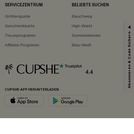
SERVICEZENTRUM
BELIEBTE SUCHEN
Größenguide
Bauchweg
Geschenkkarte
High-Waist
Abonnieren & Code Sichern
Treueprogramm
Sommerkleider
Affiliate Programm
Blau-Weiß
4.4
CUPSHE-APP HERUNTERLADEN
FOLGEN SIE UNS AUF