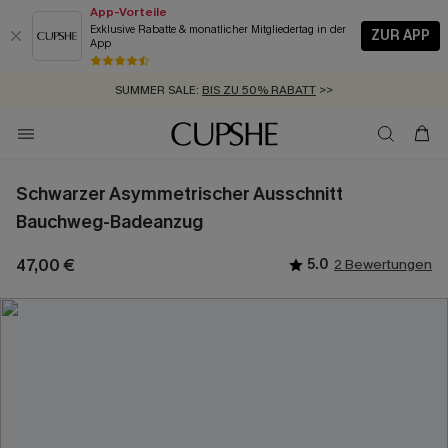
App-Vorteile
Exklusive Rabatte & monatlicher Mitgliedertag in der
ZUR APP
App
GRATIS MASSBAND MIT JEDEM SCHNELLVERSAND-ARTIKEL >>
SUMMER SALE:
BIS ZU 50% RABATT
>>
ZUM NEWSLETTER:
KOSTENLOSER VERSAND AB 89 €
BIS ZU -20% EXTRA ERHALTEN
>>
>>
Schwarzer Asymmetrischer Ausschnitt
Bauchweg-Badeanzug
47,00 €
5.0
2 Bewertungen