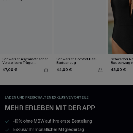
Schwarzer Asymmetrischer
Schwarzer Comfort-Halt-
Schwarzer Ne
Verstellbare Träger
Badeanzug
Badeanzug mi
Badeanzug
Ausschnitt
47,00 €
44,00 €
43,00 €
LADEN UND FREISCHALTEN EXKLUSIVE VORTEILE
MEHR ERLEBEN MIT DER APP
-10% ohne MBW auf Ihre erste Bestellung
Exklusiv: Ihr monatlicher Mitgliedertag