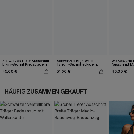
Schwarzes Tiefer Ausschnitt
Schwarzes High-Waist
Weißes Ärmel
Bikini-Set mit Kreuzträgern
Tankini-Set mit eckigem
Ausschnitt Ma
Ausschnitt
45,00 €
51,00 €
46,00 €
HÄUFIG ZUSAMMEN GEKAUFT