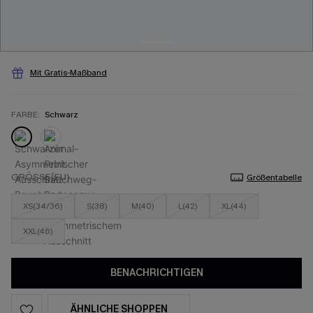
Mit Gratis-Maßband
FARBE:
Schwarz
GRÖSSE(EU)
Größentabelle
XS(34/36)
S(38)
M(40)
L(42)
XL(44)
XXL(46)
BENACHRICHTIGEN
ÄHNLICHE SHOPPEN