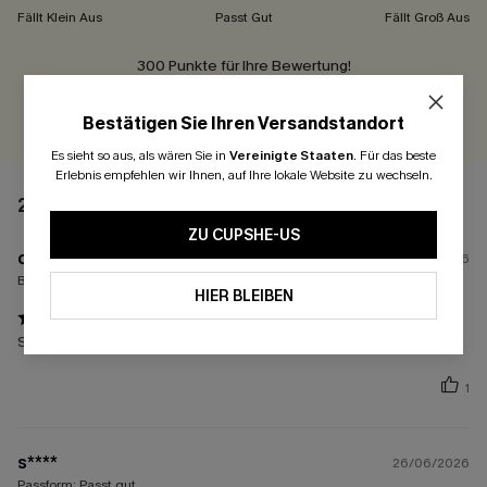
Fällt Klein Aus
Passt Gut
Fällt Groß Aus
300 Punkte für Ihre Bewertung!
BEWERTEN
Bestätigen Sie Ihren Versandstandort
Es sieht so aus, als wären Sie in
Vereinigte Staaten
.
Für das beste
Erlebnis empfehlen wir Ihnen, auf Ihre lokale Website zu wechseln.
2 BEWERTUNGEN
ZU CUPSHE-US
c****
27/04/2026
Bestellte Größen:
M
HIER BLEIBEN
Sehr schöner badeanzug
1
s****
26/06/2026
Passform:
Passt gut