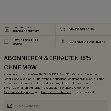
30-TÄGIGES
GRATIS VERSAND
RÜCKGABERECHT
-15% NEWSLETTER-
-20% SMS-ABONNEMENT
RABATT
ABONNIEREN & ERHALTEN 15%
OHNE MBW
Abonnieren und genießen Sie 15% OHNE MBW! *Ein Code pro Bestellung.
Jeder Code ist einmal gültig. Wenn Sie auf diese Schaltfläche klicken, erklären
Sie sich damit einverstanden, exklusive Angebote und Updates von Cupshe per
E-Mail zu erhalten. Außerdem akzeptieren Sie unsere
Allgemeinen
Geschäftsbedingungen
und
Datenschutzrichtlinien
. Jederzeit abbestellen.