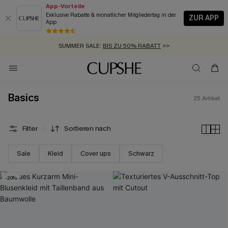
App-Vorteile
Exklusive Rabatte & monatlicher Mitgliedertag in der
ZUR APP
App
GRATIS MASSBAND MIT JEDEM SCHNELLVERSAND-ARTIKEL >>
SUMMER SALE:
BIS ZU 50% RABATT
>>
ZUM NEWSLETTER:
KOSTENLOSER VERSAND AB 89 €
BIS ZU -20% EXTRA ERHALTEN
>>
>>
Basics
25
Artikel
Filter
Sortieren nach
Sale
Kleid
Cover ups
Schwarz
-20%