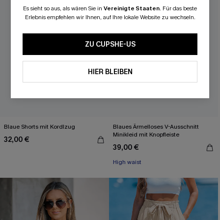
Es sieht so aus, als wären Sie in
Vereinigte Staaten
.
Für das beste
Erlebnis empfehlen wir Ihnen, auf Ihre lokale Website zu wechseln.
ZU CUPSHE-US
HIER BLEIBEN
Blaue Shorts mit Kordlzug
Blaues Ärmelloses V-Ausschnitt
Minikleid mit Knopfleiste
32,00 €
39,00 €
High waist