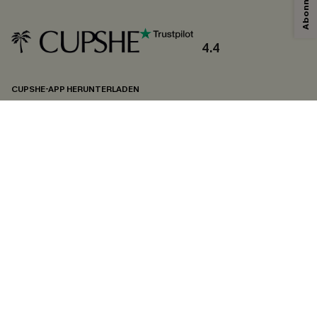
4.4
CUPSHE-APP HERUNTERLADEN
FOLGEN SIE UNS AUF
©2026 CUPSHE DEUTSCHLAND
Datenschutz
&
AGB
&
Zugänglichkeitserklärung
Cookie-Einstellungen