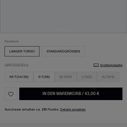
Passform
LANGER TORSO
STANDARDGRÖSSEN
GRÖSSE(EU)
Größentabelle
XS-T(34/36)
S-T(38)
M-T(40)
L-T(42)
XL-T(44)
IN DEN WARENKORB
/
43,00 €
Sunchaser erhalten ca.
215
Punkte.
Details ansehen