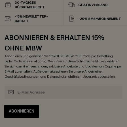
30-TÄGIGES
GRATIS VERSAND
RÜCKGABERECHT
-15% NEWSLETTER-
-20% SMS-ABONNEMENT
RABATT
ABONNIEREN & ERHALTEN 15%
OHNE MBW
Abonnieren und genießen Sie 15% OHNE MBW! *Ein Code pro Bestellung.
Jeder Code ist einmal gültig. Wenn Sie auf diese Schaltfläche klicken, erklären
Sie sich damit einverstanden, exklusive Angebote und Updates von Cupshe per
E-Mail zu erhalten. Außerdem akzeptieren Sie unsere
Allgemeinen
Geschäftsbedingungen
und
Datenschutzrichtlinien
. Jederzeit abbestellen.
ABONNIEREN