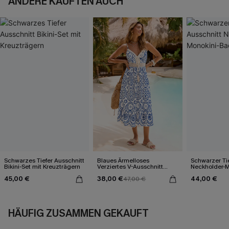
ANDERE KAUFTEN AUCH
Schwarzes Tiefer Ausschnitt
Blaues Ärmelloses
Schwarzer Tie
Bikini-Set mit Kreuzträgern
Verziertes V-Ausschnitt
Neckholder-M
Midi-Trägerkleid
Badeanzug
45,00 €
38,00 €
44,00 €
47,00 €
HÄUFIG ZUSAMMEN GEKAUFT