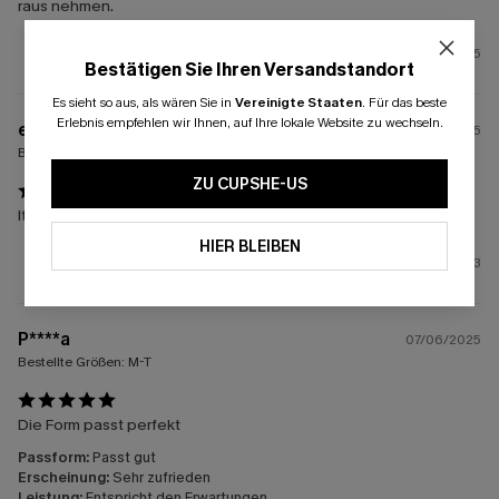
raus nehmen.
5
Bestätigen Sie Ihren Versandstandort
Es sieht so aus, als wären Sie in
Vereinigte Staaten
.
Für das beste
Erlebnis empfehlen wir Ihnen, auf Ihre lokale Website zu wechseln.
e****
27/07/2025
Bestellte Größen:
XS-T
ZU CUPSHE-US
It sits well with the body form
HIER BLEIBEN
3
P****a
07/06/2025
Bestellte Größen:
M-T
Die Form passt perfekt
Passform:
Passt gut
Erscheinung:
Sehr zufrieden
Leistung:
Entspricht den Erwartungen