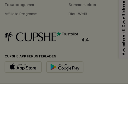
Abonnieren & Code Sichern
Treueprogramm
Sommerkleider
Affiliate Programm
Blau-Weiß
4.4
CUPSHE-APP HERUNTERLADEN
FOLGEN SIE UNS AUF
©2026 CUPSHE DEUTSCHLAND