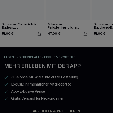
Schwarzer Comfort-Halt-
Schwarzer
Schwarzer La
Badeanzug
Periodenfreundlicher
Bauchweg-B
Badeanzug mit hohem
51,00 €
47,00 €
51,00 €
Ausschnitt
LADEN UND FREISCHALTEN EXKLUSIVE VORTEILE
MEHR ERLEBEN MIT DER APP
-10% ohne MBW auf Ihre erste Bestellung
Exklusiv: Ihr monatlicher Mitgliedertag
App-Exklusive Preise
Gratis Versand für NeukundInnen
APP HOLEN & PROFITIEREN