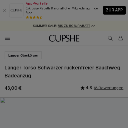
App-Vorteile
Exklusive Rabatte & monatlicher Mitgliedertag in der
ZUR APP
App
GRATIS MASSBAND MIT JEDEM SCHNELLVERSAND-ARTIKEL >>
SUMMER SALE:
BIS ZU 50% RABATT
>>
ZUM NEWSLETTER:
KOSTENLOSER VERSAND AB 89 €
BIS ZU -20% EXTRA ERHALTEN
>>
>>
Langer Oberkörper
Langer Torso Schwarzer rückenfreier Bauchweg-
Badeanzug
43,00 €
4.8
18 Bewertungen