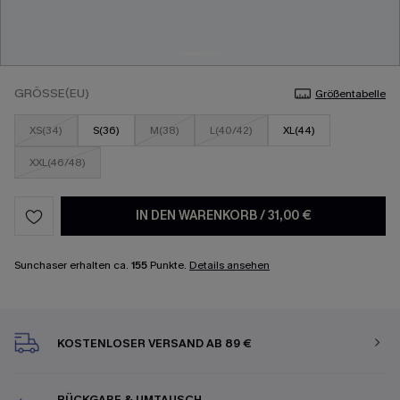
GRÖSSE(EU)
Größentabelle
XS(34)
S(36)
M(38)
L(40/42)
XL(44)
XXL(46/48)
IN DEN WARENKORB
/
31,00 €
Sunchaser erhalten ca.
155
Punkte.
Details ansehen
KOSTENLOSER VERSAND AB 89 €
RÜCKGABE & UMTAUSCH