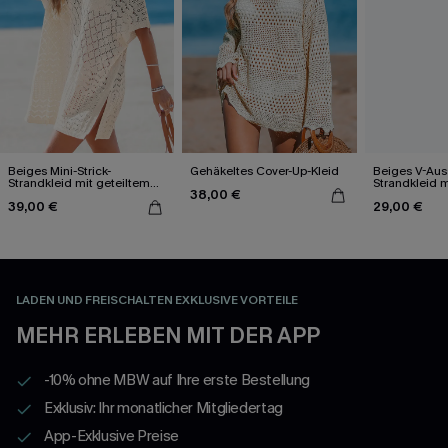
Beiges Mini-Strick-
Gehäkeltes Cover-Up-Kleid
Beiges V-Auss
Strandkleid mit geteiltem
Strandkleid 
38,00 €
Saum
39,00 €
29,00 €
LADEN UND FREISCHALTEN EXKLUSIVE VORTEILE
MEHR ERLEBEN MIT DER APP
-10% ohne MBW auf Ihre erste Bestellung
Exklusiv: Ihr monatlicher Mitgliedertag
App-Exklusive Preise