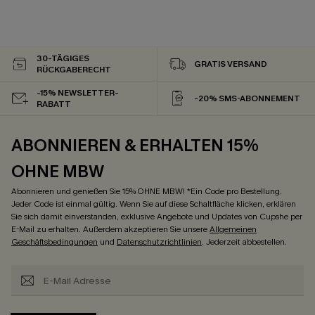
30-TÄGIGES
GRATIS VERSAND
RÜCKGABERECHT
-15% NEWSLETTER-
-20% SMS-ABONNEMENT
RABATT
ABONNIEREN & ERHALTEN 15%
OHNE MBW
Abonnieren und genießen Sie 15% OHNE MBW! *Ein Code pro Bestellung.
Jeder Code ist einmal gültig. Wenn Sie auf diese Schaltfläche klicken, erklären
Sie sich damit einverstanden, exklusive Angebote und Updates von Cupshe per
E-Mail zu erhalten. Außerdem akzeptieren Sie unsere
Allgemeinen
Geschäftsbedingungen
und
Datenschutzrichtlinien
. Jederzeit abbestellen.