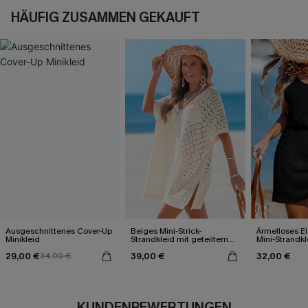
HÄUFIG ZUSAMMEN GEKAUFT
Ausgeschnittenes Cover-Up
Beiges Mini-Strick-
Ärmelloses El
Minikleid
Strandkleid mit geteiltem
Mini-Strandkl
Saum
29,00 €
39,00 €
32,00 €
34,00 €
KUNDENBEWERTUNGEN