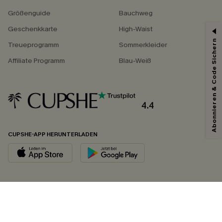
Größenguide
Bauchweg
Geschenkkarte
High-Waist
Abonnieren & Code Sichern
Treueprogramm
Sommerkleider
Affiliate Programm
Blau-Weiß
4.4
CUPSHE-APP HERUNTERLADEN
FOLGEN SIE UNS AUF