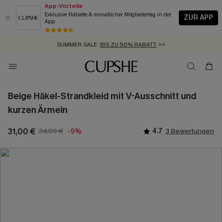
App-Vorteile
Exklusive Rabatte & monatlicher Mitgliedertag in der
ZUR APP
App
GRATIS MASSBAND MIT JEDEM SCHNELLVERSAND-ARTIKEL >>
SUMMER SALE:
BIS ZU 50% RABATT
>>
ZUM NEWSLETTER:
KOSTENLOSER VERSAND AB 89 €
BIS ZU -20% EXTRA ERHALTEN
>>
>>
Beige Häkel-Strandkleid mit V-Ausschnitt und
kurzen Ärmeln
31,00 €
34,00 €
4.7
3 Bewertungen
-9%