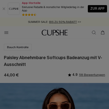
App-Vorteile
Exklusive Rabatte & monatlicher Mitgliedertag in der
ZUR APP
App
GRATIS MASSBAND MIT JEDEM SCHNELLVERSAND-ARTIKEL >>
SUMMER SALE:
BIS ZU 50% RABATT
>>
ZUM NEWSLETTER:
KOSTENLOSER VERSAND AB 89 €
BIS ZU -20% EXTRA ERHALTEN
>>
>>
Bauch Kontrolle
Paisley Abnehmbare Softcups Badeanzug mit V-
Ausschnitt
44,00 €
4.9
58 Bewertungen