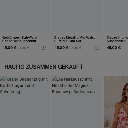
Geblümtes High-Waist
Blaues Metallic Mid-Waist
Blaues High-W
Hoher Beinausschnitt
Bustier-Bikini-Set
Ausschnitt Bu
Bügel-Bikini-Set
45,00 €
45,00 €
45,00 €
50,00 €
50,00 €
HÄUFIG ZUSAMMEN GEKAUFT