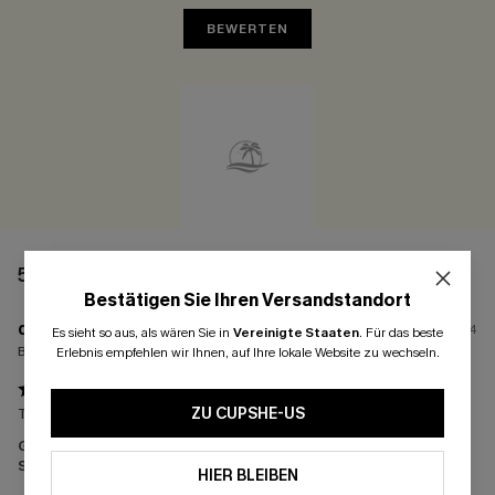
BEWERTEN
58 BEWERTUNGEN
Bestätigen Sie Ihren Versandstandort
d****
10/03/2024
Es sieht so aus, als wären Sie in
Vereinigte Staaten
.
Für das beste
Bestellte Größen:
M
Erlebnis empfehlen wir Ihnen, auf Ihre lokale Website zu wechseln.
ZU CUPSHE-US
Tolle Passform und super Qualität!
Größe passen:
Genau richtig
Stretchfähigkeit:
Leicht
HIER BLEIBEN