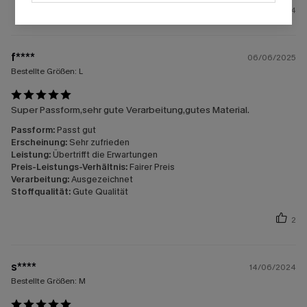
4
f****
06/06/2025
Bestellte Größen:
L
Super Passform,sehr gute Verarbeitung,gutes Material.
Passform:
Passt gut
Erscheinung:
Sehr zufrieden
Leistung:
Übertrifft die Erwartungen
Preis-Leistungs-Verhältnis:
Fairer Preis
Verarbeitung:
Ausgezeichnet
Stoffqualität:
Gute Qualität
2
s****
14/06/2024
Bestellte Größen:
M