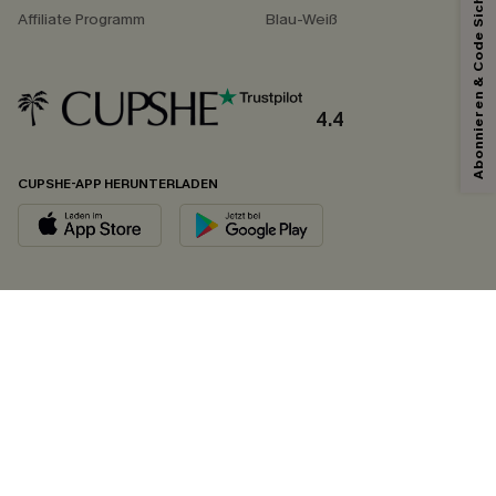
Abonnieren & Code Sichern
Affiliate Programm
Blau-Weiß
4.4
CUPSHE-APP HERUNTERLADEN
FOLGEN SIE UNS AUF
©2026 CUPSHE DEUTSCHLAND
Datenschutz
&
AGB
&
Zugänglichkeitserklärung