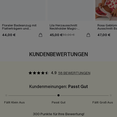
Floraler Badeanzug mit
Lila Herzausschnitt
Rosa Geblümt
Flatterträgern und
Neckholder Magic-
Ausschnitt B
Schnürung
Bauchweg-Badeanzug
Blumenmuste
44,00 €
45,00 €
47,00 €
50,00 €
KUNDENBEWERTUNGEN
4.9
58 BEWERTUNGEN
Kundenmeinungen:
Passt Gut
Fällt Klein Aus
Passt Gut
Fällt Groß Aus
300 Punkte für Ihre Bewertung!