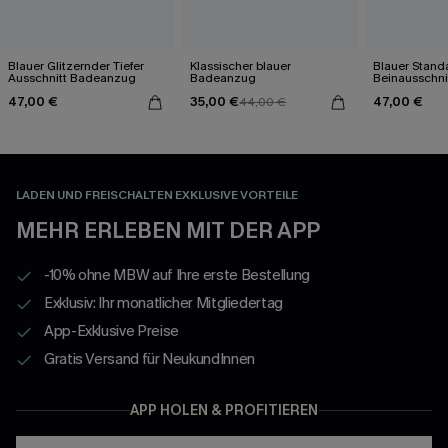
Blauer Glitzernder Tiefer
Klassischer blauer
Blauer Stand
Ausschnitt Badeanzug
Badeanzug
Beinausschni
Badeanzug
47,00 €
35,00 €
47,00 €
44,00 €
LADEN UND FREISCHALTEN EXKLUSIVE VORTEILE
MEHR ERLEBEN MIT DER APP
-10% ohne MBW auf Ihre erste Bestellung
Exklusiv: Ihr monatlicher Mitgliedertag
App-Exklusive Preise
Gratis Versand für NeukundInnen
APP HOLEN & PROFITIEREN