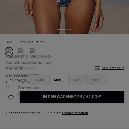
FARBE:
Saphirblau/Gelb
GRÖSSE(EU)
Größentabelle
XS(34/36)
S(38)
M(40)
L(42)
XL(44)
IN DEN WARENKORB
/
44,00 €
Sunchaser erhalten ca.
220
Punkte.
Details ansehen