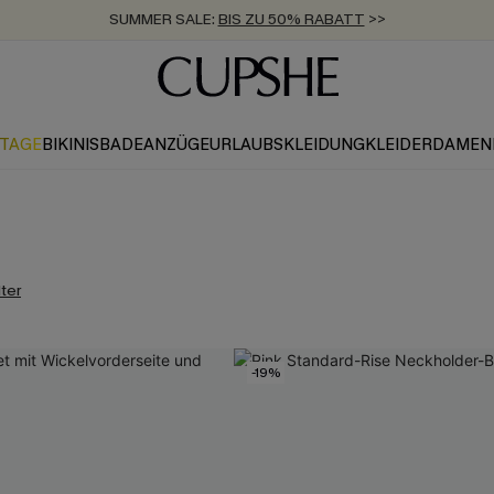
SUMMER SALE:
BIS ZU 50% RABATT
>>
ZUM NEWSLETTER:
KOSTENLOSER VERSAND AB 89 €
BIS ZU -20% EXTRA ERHALTEN
>>
>>
KTAGE
BIKINIS
BADEANZÜGE
URLAUBSKLEIDUNG
KLEIDER
DAMEN
lter
-19%