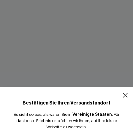
i-Set mit Bindeschluss am
Blaues Low-Waist Triangel-Bik
Bestätigen Sie Ihren Versandstandort
50,99 €
Es sieht so aus, als wären Sie in
Vereinigte Staaten
.
Für
band
das beste Erlebnis empfehlen wir Ihnen, auf Ihre lokale
Website zu wechseln.