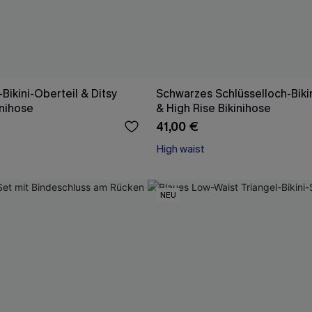
Bikini-Oberteil & Ditsy
Schwarzes Schlüsselloch-Biki
inihose
& High Rise Bikinihose
41,00 €
High waist
NEU