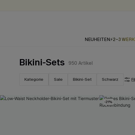
NEUHEITEN
⚡2-3 WER
Bikini-Sets
950
Artikel
Kategorie
Sale
Bikini-Set
Schwarz
Fi
-21%