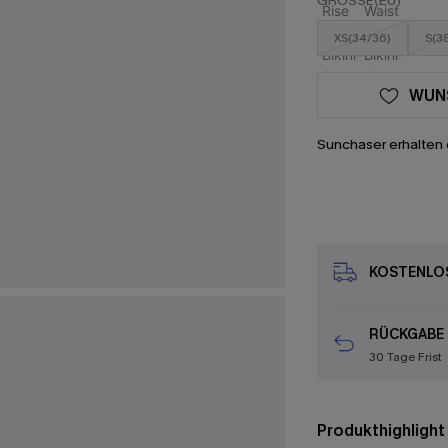
GRÖSSE(EU)
XS(34/36)
S(3
WUN
Sunchaser erhalten 
KOSTENLOS
RÜCKGABE
30 Tage Frist
Produkthighlight