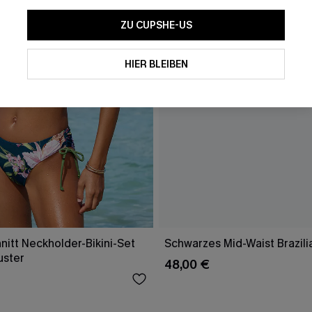
ZU CUPSHE-US
HIER BLEIBEN
nitt Neckholder-Bikini-Set
Schwarzes Mid-Waist Brazili
uster
48,00 €