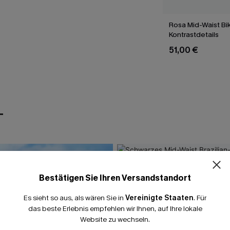
Rosa Mid-Waist Bik
Kontrastdetails
51,00 €
T
Bestätigen Sie Ihren Versandstandort
Es sieht so aus, als wären Sie in
Vereinigte Staaten
.
Für
das beste Erlebnis empfehlen wir Ihnen, auf Ihre lokale
Website zu wechseln.