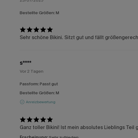
23/07/2025
Bestellte Größen:
M
Sehr schöne Bikini. Sitzt gut und fällt größengerec
s****
Vor 2 Tagen
Passform:
Passt gut
Bestellte Größen:
M
Anreizbewertung
Ganz toller Bikini! Ist mein absolutes Lieblings Tei
Erscheinung:
Sehr zufrieden