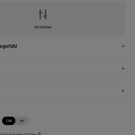
Verstellbar
egefühl
CM
IN
el trägt die Größe:
S