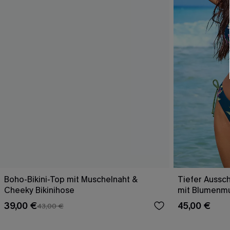
Boho-Bikini-Top mit Muschelnaht &
Tiefer Aussch
Cheeky Bikinihose
mit Blumenm
39,00 €
45,00 €
43,00 €