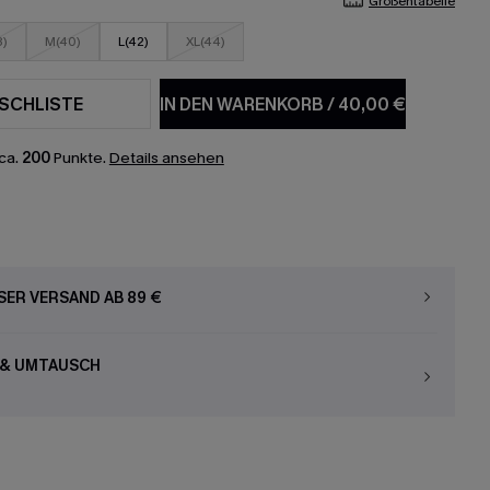
Größentabelle
8)
M(40)
L(42)
XL(44)
SCHLISTE
IN DEN WARENKORB
/
40,00 €
ca.
200
Punkte.
Details ansehen
ER VERSAND AB 89 €
 & UMTAUSCH