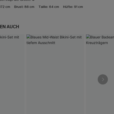
172 cm
Brust:
86 cm
Taille:
64 cm
Hüfte:
91 cm
EN AUCH