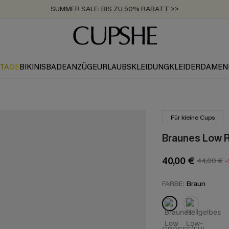
SUMMER SALE:
BIS ZU 50% RABATT
>>
ZUM NEWSLETTER:
KOSTENLOSER VERSAND AB 89 €
BIS ZU -20% EXTRA ERHALTEN
>>
>>
KTAGE
BIKINIS
BADEANZÜGE
URLAUBSKLEIDUNG
KLEIDER
DAMEN
Für kleine Cups
Braunes Low R
40,00 €
44,00 €
FARBE:
Braun