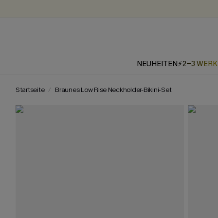
NEUHEITEN
⚡2-3 WER
Startseite
Braunes Low Rise Neckholder-Bikini-Set