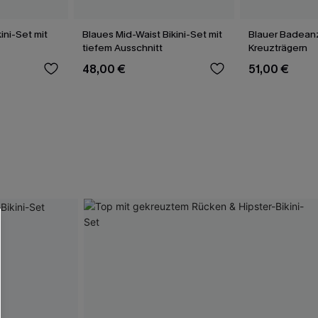
ini-Set mit
Blaues Mid-Waist Bikini-Set mit
Blauer Badean
tiefem Ausschnitt
Kreuzträgern
48,00 €
51,00 €