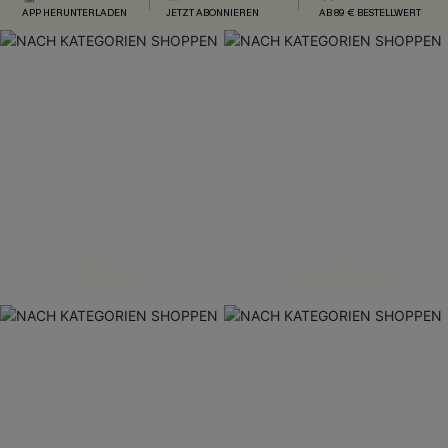
APP HERUNTERLADEN
JETZT ABONNIEREN
AB 89 € BESTELLWERT
BIKINIS
BADEANZÜGE