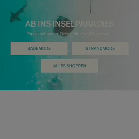
AB INS INSELPARADIES
Für die schönsten Reiseziele der Welt gemacht
BADEMODE
STRANDMODE
ALLES SHOPPEN