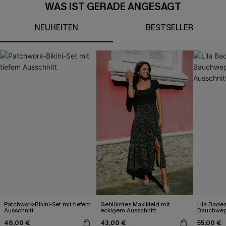
WAS IST GERADE ANGESAGT
NEUHEITEN
BESTSELLER
Patchwork-Bikini-Set mit tiefem
Geblümtes Maxikleid mit
Lila Bade
Ausschnitt
eckigem Ausschnitt
Bauchweg
Ausschnit
48,00 €
43,00 €
55,00 €