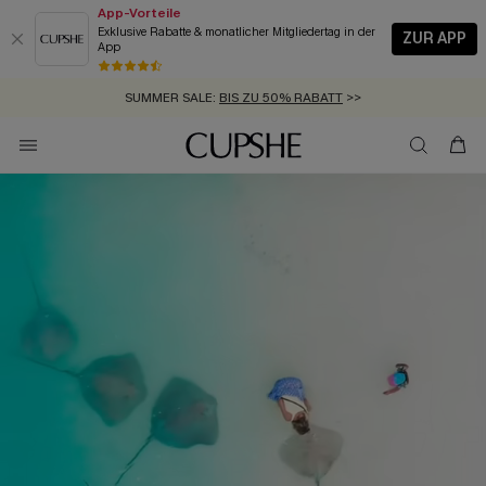
App-Vorteile
Exklusive Rabatte & monatlicher Mitgliedertag in der
ZUR APP
App
GRATIS MASSBAND MIT JEDEM SCHNELLVERSAND-ARTIKEL >>
SUMMER SALE:
BIS ZU 50% RABATT
>>
ZUM NEWSLETTER:
BIS ZU -20% EXTRA ERHALTEN
>>
KOSTENLOSER VERSAND AB 89 €
>>