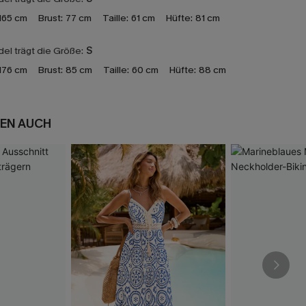
165 cm
Brust:
77 cm
Taille:
61 cm
Hüfte:
81 cm
el trägt die Größe:
S
176 cm
Brust:
85 cm
Taille:
60 cm
Hüfte:
88 cm
EN AUCH