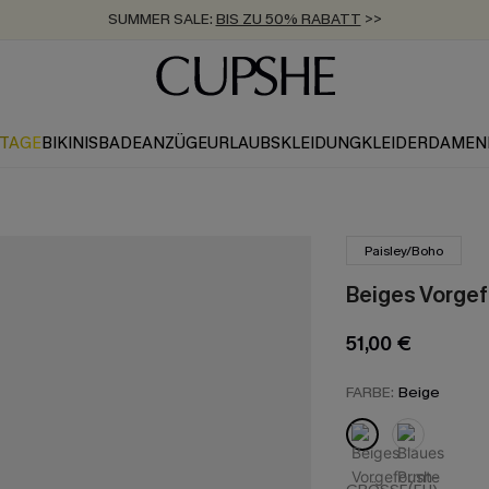
SUMMER SALE:
BIS ZU 50% RABATT
>>
ZUM NEWSLETTER:
KOSTENLOSER VERSAND AB 89 €
BIS ZU -20% EXTRA ERHALTEN
>>
>>
KTAGE
BIKINIS
BADEANZÜGE
URLAUBSKLEIDUNG
KLEIDER
DAMEN
Paisley/Boho
Beiges Vorgef
51,00 €
FARBE:
Beige