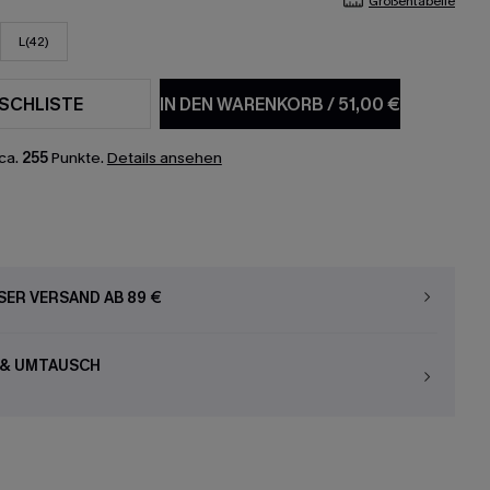
Größentabelle
L(42)
SCHLISTE
IN DEN WARENKORB
/
51,00 €
ca.
255
Punkte.
Details ansehen
ER VERSAND AB 89 €
 & UMTAUSCH