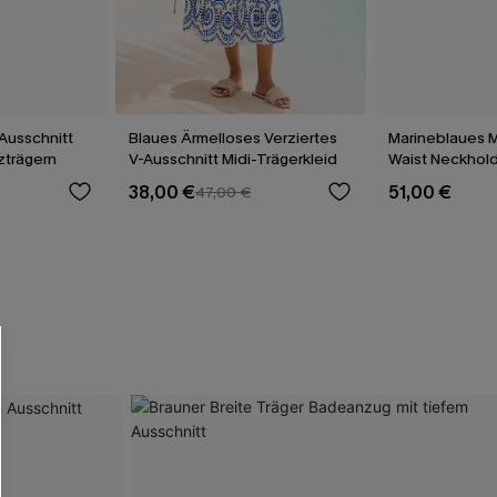
Ausschnitt
Blaues Ärmelloses Verziertes
Marineblaues M
uzträgern
V-Ausschnitt Midi-Trägerkleid
Waist Neckhold
38,00 €
51,00 €
47,00 €