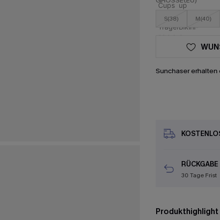
GRÖSSE(EU)
S(38)
M(40)
WUN
Sunchaser erhalten 
KOSTENLOS
RÜCKGABE
30 Tage Frist
Produkthighlight