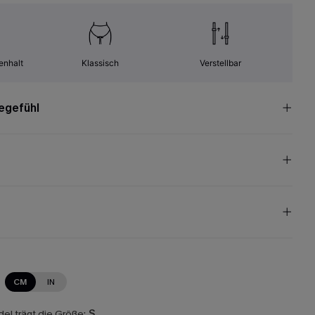
enhalt
Klassisch
Verstellbar
egefühl
CM
IN
el trägt die Größe:
S