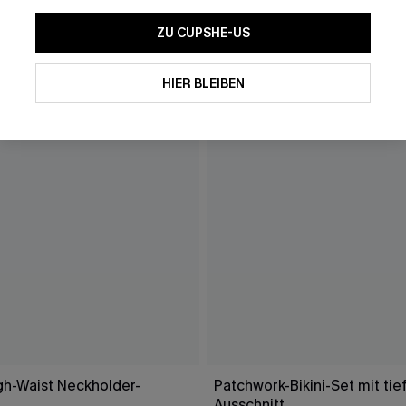
ZU CUPSHE-US
HIER BLEIBEN
gh-Waist Neckholder-
Patchwork-Bikini-Set mit ti
Ausschnitt