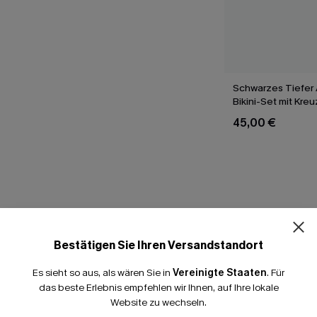
Schwarzes Tiefer 
Bikini-Set mit Kre
45,00 €
T
Bestätigen Sie Ihren Versandstandort
Es sieht so aus, als wären Sie in
Vereinigte Staaten
.
Für
das beste Erlebnis empfehlen wir Ihnen, auf Ihre lokale
Website zu wechseln.