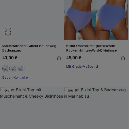
Marinefarbener Cutout Bauchweg-
Bikini-Oberteil mit gekreuztem
Badeanzug
Rücken & High-Waist-Bikinihose
43,00 €
45,00 €
Mit Gratis-Maßband
High waist
Mit Gratis-Maßband
Bauch Kontrolle
-9%
-19%