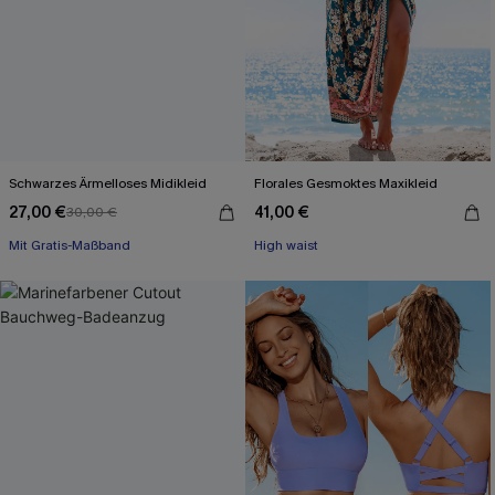
Schwarzes Ärmelloses Midikleid
Florales Gesmoktes Maxikleid
27,00 €
41,00 €
30,00 €
Mit Gratis-Maßband
High waist
High waist
Mit Gratis-Maßband