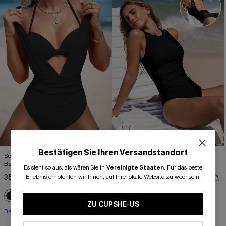
Bestätigen Sie Ihren Versandstandort
Schwarzes Bikini-Oberteil & gerafftes
Rückenfreier Mesh-Bauchweg-
Badeset
Badeanzug
Es sieht so aus, als wären Sie in
Vereinigte Staaten
.
Für das beste
35,00 €
43,00 €
Erlebnis empfehlen wir Ihnen, auf Ihre lokale Website zu wechseln.
44,00 €
ZU CUPSHE-US
Bauch Kontrolle
Bauch Kontrolle