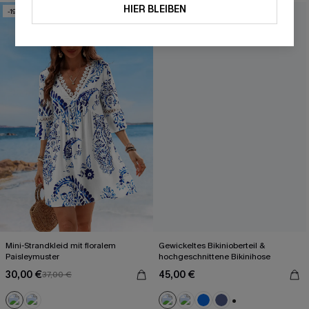
HIER BLEIBEN
-19%
Mini-Strandkleid mit floralem
Gewickeltes Bikinioberteil &
Paisleymuster
hochgeschnittene Bikinihose
30,00 €
45,00 €
37,00 €