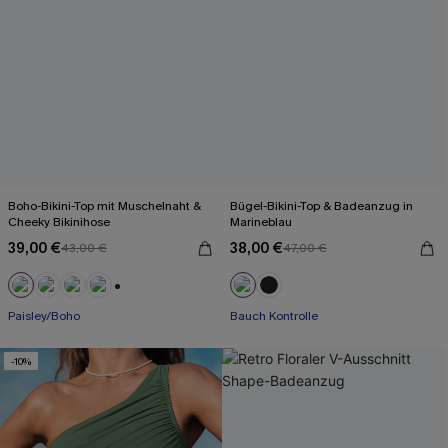
Boho-Bikini-Top mit Muschelnaht &
Bügel-Bikini-Top & Badeanzug in
Cheeky Bikinihose
Marineblau
39,00 €
38,00 €
43,00 €
47,00 €
+1
Paisley/Boho
Bauch Kontrolle
-10%