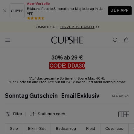
App-Vorteile
Exklusive Rabatte & monatlicher Mitgliedertag in der
ZUR APP
App
GRATIS MASSBAND MIT JEDEM SCHNELLVERSAND-ARTIKEL >>
SUMMER SALE:
BIS ZU 50% RABATT
>>
ZUM NEWSLETTER:
BIS ZU -20% EXTRA ERHALTEN
>>
KOSTENLOSER VERSAND AB 89 €
>>
30% ab 29 €
CODE: DDA30
*Auf das gesamte Sortiment. Spare Max 40 €.
*Der Code für alle Produkte nur für 24 Stunden und nicht kombinierbar.
Sonntag Gutschein -Email Exklusiv
144
Artikel
Filter
Sortieren nach
Sale
Bikini-Set
Badeanzug
Kleid
Cover ups