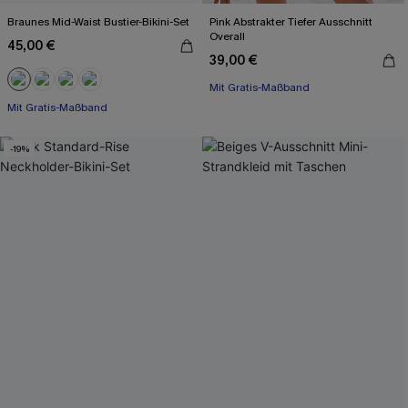
Braunes Mid-Waist Bustier-Bikini-Set
Pink Abstrakter Tiefer Ausschnitt
Overall
45,00 €
39,00 €
Mit Gratis-Maßband
Mit Gratis-Maßband
Gesmokt
Nahtlos
Mit Gratis-Maßband
Mit Gratis-Maßband
-19%