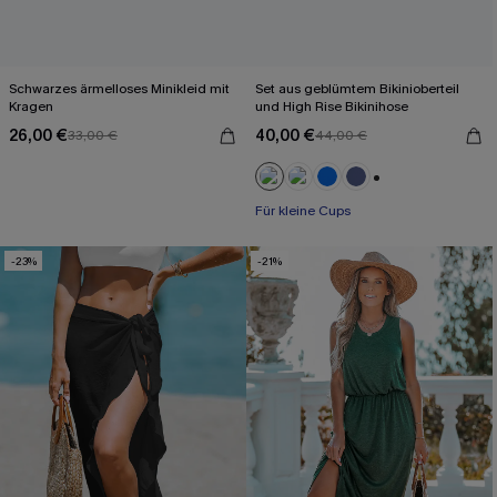
Schwarzes ärmelloses Minikleid mit
Set aus geblümtem Bikinioberteil
Kragen
und High Rise Bikinihose
26,00 €
40,00 €
33,00 €
44,00 €
+2
Für kleine Cups
-23%
-21%