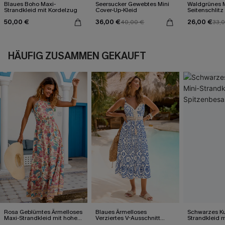
Blaues Boho Maxi-
Seersucker Gewebtes Mini
Waldgrünes M
Strandkleid mit Kordelzug
Cover-Up-Kleid
Seitenschlitz
50,00 €
36,00 €
26,00 €
40,00 €
33,
HÄUFIG ZUSAMMEN GEKAUFT
Rosa Geblümtes Ärmelloses
Blaues Ärmelloses
Schwarzes Ku
Maxi-Strandkleid mit hohem
Verziertes V-Ausschnitt
Strandkleid m
Ausschnitt
Midi-Trägerkleid
Spitzenbesa