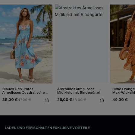
Blaues Geblümtes
Abstraktes Ärmelloses
Boho Orange
Ärmelloses Quadratischer
Midikleid mit Bindegürtel
Maxi-Wickelkl
Ausschnitt Maxikleid
Blumenmuste
38,00 €
29,00 €
49,00 €
47,00 €
36,00 €
LADEN UND FREISCHALTEN EXKLUSIVE VORTEILE