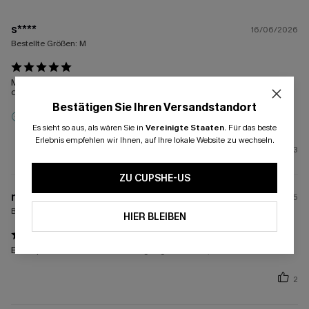
s****
16/06/2026
Bestellte Größen:
M
Material sehr angenehm und sommerleicht. Passform: wird unter
der Brust weiter
Bestätigen Sie Ihren Versandstandort
Anreizbewertung
Es sieht so aus, als wären Sie in
Vereinigte Staaten
.
Für das beste
Erlebnis empfehlen wir Ihnen, auf Ihre lokale Website zu wechseln.
3
ZU CUPSHE-US
m****
07/06/2025
Bestellte Größen:
XXL
HIER BLEIBEN
Ein super schönes Kleid. Sehr gut gearbeitet, wunderbarer Stoff.
2