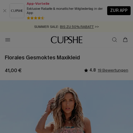
App-Vorteile
Exklusive Rabatte & monatlicher Mitgliedertag in der
ZUR APP
App
GRATIS MASSBAND MIT JEDEM SCHNELLVERSAND-ARTIKEL >>
SUMMER SALE:
BIS ZU 50% RABATT
>>
ZUM NEWSLETTER:
KOSTENLOSER VERSAND AB 89 €
BIS ZU -20% EXTRA ERHALTEN
>>
>>
Florales Gesmoktes Maxikleid
41,00 €
4.8
19 Bewertungen