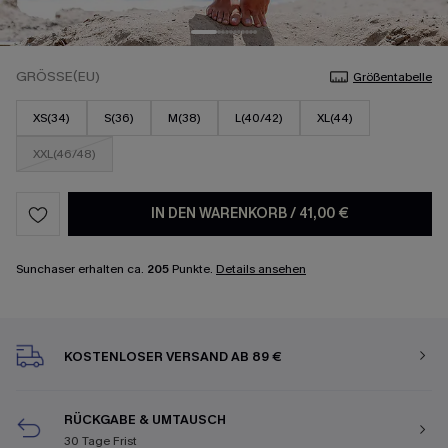
GRÖSSE(EU)
Größentabelle
XS(34)
S(36)
M(38)
L(40/42)
XL(44)
XXL(46/48)
IN DEN WARENKORB
/
41,00 €
Sunchaser erhalten ca.
205
Punkte.
Details ansehen
KOSTENLOSER VERSAND AB 89 €
RÜCKGABE & UMTAUSCH
30 Tage Frist