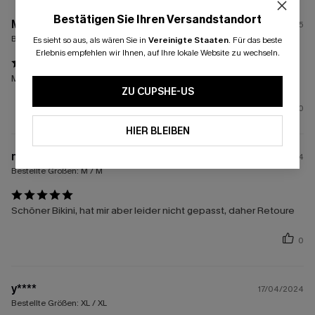
Bestätigen Sie Ihren Versandstandort
M****t
11/04/2025
Bestellte Größen:
S / S
Es sieht so aus, als wären Sie in
Vereinigte Staaten
.
Für das beste
Erlebnis empfehlen wir Ihnen, auf Ihre lokale Website zu wechseln.
Mega ....passt und sieht toll aus
ZU CUPSHE-US
0
HIER BLEIBEN
m****
17/03/2024
Bestellte Größen:
M / M
Schöner Bikini, hat mir aber leider nicht gepasst, daher Retoure
0
y****
17/04/2024
Bestellte Größen:
XL / XL