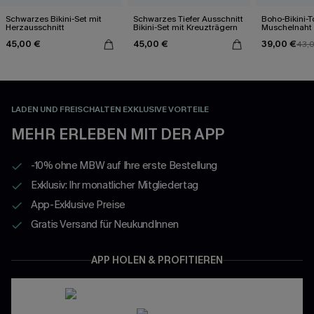
Schwarzes Bikini-Set mit
Schwarzes Tiefer Ausschnitt
Boho-Bikini-T
Herzausschnitt
Bikini-Set mit Kreuzträgern
Muschelnaht
Bikinihose
45,00 €
45,00 €
39,00 €
43,
LADEN UND FREISCHALTEN EXKLUSIVE VORTEILE
MEHR ERLEBEN MIT DER APP
-10% ohne MBW auf Ihre erste Bestellung
Exklusiv: Ihr monatlicher Mitgliedertag
App-Exklusive Preise
Gratis Versand für NeukundInnen
APP HOLEN & PROFITIEREN