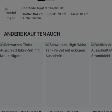
Das Model trägt die Größe:
XS
Größe:
164 cm
Brust:
79 cm
Taille:
61 cm
Hüfte:
89 cm
ANDERE KAUFTEN AUCH
Schwarzes Tiefer Ausschnitt
Schwarzes High-Waist
Weißes Ärmel