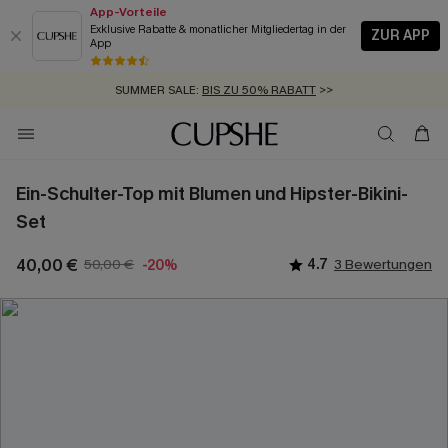
App-Vorteile
Exklusive Rabatte & monatlicher Mitgliedertag in der
ZUR APP
App
GRATIS MASSBAND MIT JEDEM SCHNELLVERSAND-ARTIKEL >>
SUMMER SALE:
BIS ZU 50% RABATT
>>
ZUM NEWSLETTER:
KOSTENLOSER VERSAND AB 89 €
BIS ZU -20% EXTRA ERHALTEN
>>
>>
Ein-Schulter-Top mit Blumen und Hipster-Bikini-
Set
40,00 €
50,00 €
4.7
3 Bewertungen
-20%