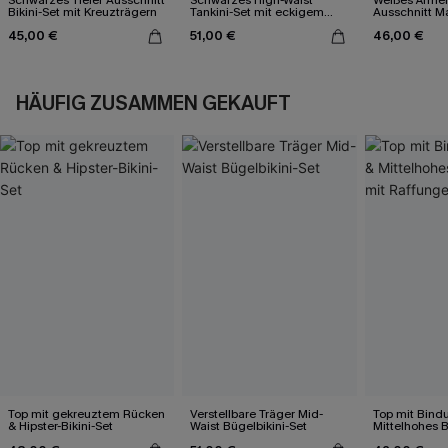
Bikini-Set mit Kreuzträgern
Tankini-Set mit eckigem
Ausschnitt Ma
Ausschnitt
45,00 €
51,00 €
46,00 €
HÄUFIG ZUSAMMEN GEKAUFT
Top mit gekreuztem Rücken
Verstellbare Träger Mid-
Top mit Bind
& Hipster-Bikini-Set
Waist Bügelbikini-Set
Mittelhohes B
Raffungen