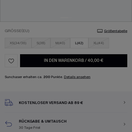
GRÖSSE(EU)
Größentabelle
XS(34/36)
S(38)
M(40)
L(42)
XL(44)
IN DEN WARENKORB
/
40,00 €
Sunchaser erhalten ca.
200
Punkte.
Details ansehen
KOSTENLOSER VERSAND AB 89 €
RÜCKGABE & UMTAUSCH
30 Tage Frist