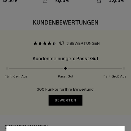
48,00 €
51,00 €
42,00 €
KUNDENBEWERTUNGEN
4.7
3 BEWERTUNGEN
Kundenmeinungen:
Passt Gut
Fällt Klein Aus
Passt Gut
Fällt Groß Aus
300 Punkte für Ihre Bewertung!
BEWERTEN
3 BEWERTUNGEN