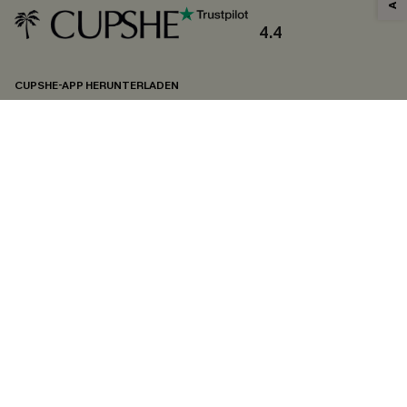
und
Datenschutzbestimmungen
. Sie können sich jederzeit abmelden.
4.4
ABONNIEREN
CUPSHE-APP HERUNTERLADEN
FOLGEN SIE UNS AUF
©2026 CUPSHE DEUTSCHLAND
Datenschutz
&
AGB
&
Zugänglichkeitserklärung
Cookie-Einstellungen