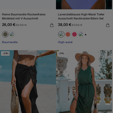
Reine Baumwolle Rückenfreies
Lavendelblaues High-Waist Tiefer
Minikleid mit V-Ausschnitt
Ausschnitt Neckholder-Bikini-Set
26,00 €
38,00 €
33,00 €
47,00 €
+1
Baumwolle
High waist
-23%
-21%