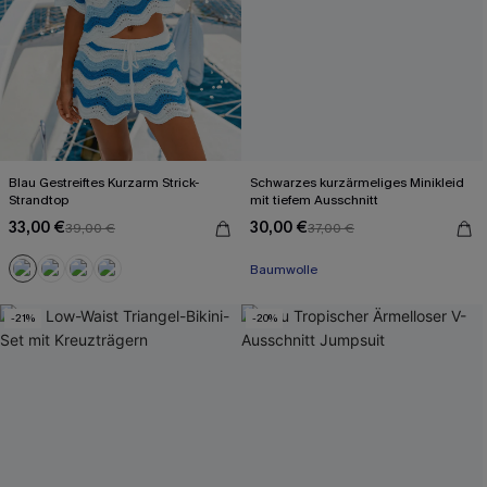
Blau Gestreiftes Kurzarm Strick-
Schwarzes kurzärmeliges Minikleid
Strandtop
mit tiefem Ausschnitt
33,00 €
30,00 €
39,00 €
37,00 €
Mit Gratis-Maßband
Baumwolle
Mit Gratis-Maßband
-21%
-20%