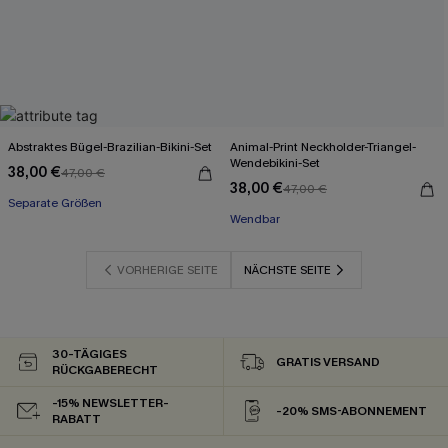
Abstraktes Bügel-Brazilian-Bikini-Set
Animal-Print Neckholder-Triangel-
Wendebikini-Set
38,00 €
47,00 €
38,00 €
47,00 €
Separate Größen
Wendbar
VORHERIGE SEITE
NÄCHSTE SEITE
30-TÄGIGES
GRATIS VERSAND
RÜCKGABERECHT
-15% NEWSLETTER-
-20% SMS-ABONNEMENT
RABATT