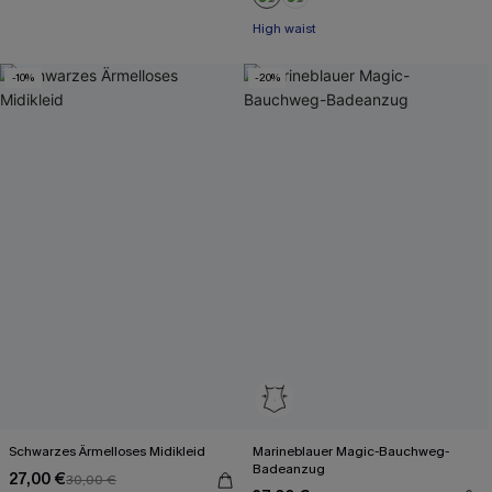
High waist
-10%
-20%
Schwarzes Ärmelloses Midikleid
Marineblauer Magic-Bauchweg-
Badeanzug
27,00 €
30,00 €
Mit Gratis-Maßband