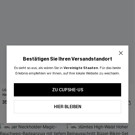
Bestätigen Sie Ihren Versandstandort
Es sieht so aus, als wären Sie in
Vereinigte Staaten
.
Für das beste
Erlebnis empfehlen wir Ihnen, auf Ihre lokale Website zu wechseln.
ZU CUPSHE-US
Lila Mid-Waist Tiefer Ausschnitt
Schwarzer Vorgeformte Cups
Neckholder-Bikini-Set
Monokini-Badeanzug
35,00 €
33,00 €
44,00 €
47,00 €
HIER BLEIBEN
-19%
-10%