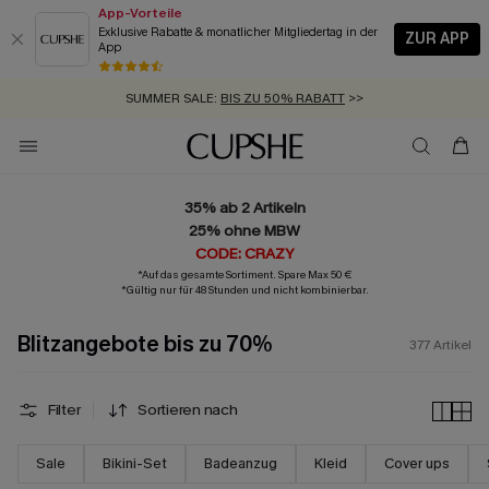
App-Vorteile
Exklusive Rabatte & monatlicher Mitgliedertag in der
ZUR APP
App
GRATIS MASSBAND MIT JEDEM SCHNELLVERSAND-ARTIKEL >>
SUMMER SALE:
BIS ZU 50% RABATT
>>
ZUM NEWSLETTER:
BIS ZU -20% EXTRA ERHALTEN
>>
KOSTENLOSER VERSAND AB 89 €
>>
35% ab 2 Artikeln
25% ohne MBW
CODE: CRAZY
*Auf das gesamte Sortiment. Spare Max 50 €
*Gültig nur für 48 Stunden und nicht kombinierbar.
Blitzangebote bis zu 70%
377
Artikel
Filter
Sortieren nach
Sale
Bikini-Set
Badeanzug
Kleid
Cover ups