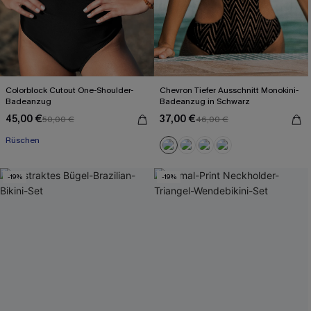
Colorblock Cutout One-Shoulder-
Chevron Tiefer Ausschnitt Monokini-
Badeanzug
Badeanzug in Schwarz
45,00 €
37,00 €
50,00 €
46,00 €
Rüschen
-19%
-19%