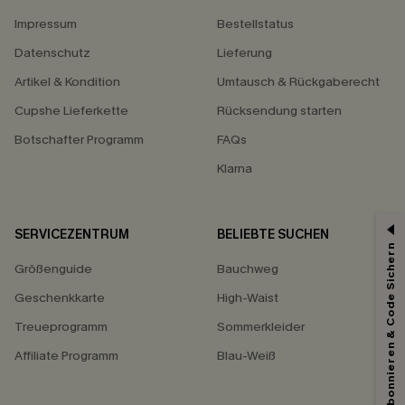
Impressum
Bestellstatus
Datenschutz
Lieferung
Artikel & Kondition
Umtausch & Rückgaberecht
Cupshe Lieferkette
Rücksendung starten
Botschafter Programm
FAQs
Klarna
SERVICEZENTRUM
BELIEBTE SUCHEN
15% ERHALTEN
Abonnieren & Code Sichern
Größenguide
Bauchweg
15% ohne MBW für E-Mail-Abonnenten.
*Ein Code pro Bestellung. Jeder Code ist einmal gültig.
Geschenkkarte
High-Waist
Treueprogramm
Sommerkleider
Affiliate Programm
Blau-Weiß
Mit dem Klick auf diese Schaltfläche erklären Sie sich damit einverstanden,
exklusive Werbeaktionen und Updates von Cupshe per E-Mail zu erhalten.
Sie akzeptieren außerdem unsere
Allgemeinen Geschäftsbedingungen