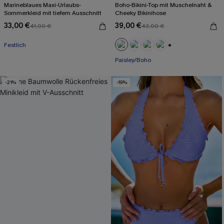
Marineblaues Maxi-Urlaubs-
Boho-Bikini-Top mit Muschelnaht &
Sommerkleid mit tiefem Ausschnitt
Cheeky Bikinihose
33,00 €
39,00 €
41,00 €
43,00 €
Mit Gratis-Maßband
Festlich
Mit Gratis-Maßband
+1
Paisley/Boho
-21%
-19%