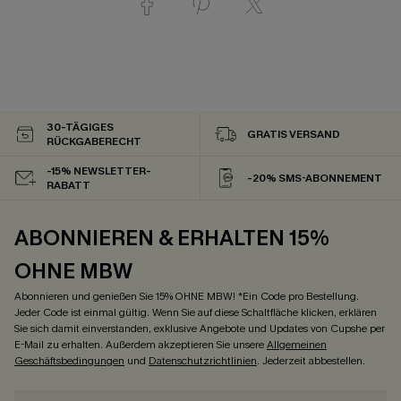
30-TÄGIGES
GRATIS VERSAND
RÜCKGABERECHT
-15% NEWSLETTER-
-20% SMS-ABONNEMENT
RABATT
ABONNIEREN & ERHALTEN 15%
OHNE MBW
Abonnieren und genießen Sie 15% OHNE MBW! *Ein Code pro Bestellung.
Jeder Code ist einmal gültig. Wenn Sie auf diese Schaltfläche klicken, erklären
Sie sich damit einverstanden, exklusive Angebote und Updates von Cupshe per
E-Mail zu erhalten. Außerdem akzeptieren Sie unsere
Allgemeinen
Geschäftsbedingungen
und
Datenschutzrichtlinien
. Jederzeit abbestellen.