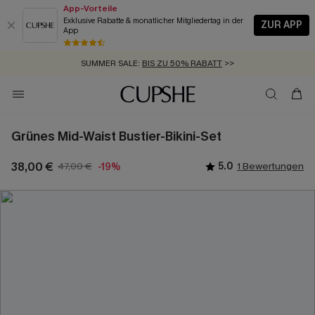
App-Vorteile
Exklusive Rabatte & monatlicher Mitgliedertag in der
ZUR APP
App
GRATIS MASSBAND MIT JEDEM SCHNELLVERSAND-ARTIKEL >>
SUMMER SALE:
BIS ZU 50% RABATT
>>
ZUM NEWSLETTER:
KOSTENLOSER VERSAND AB 89 €
BIS ZU -20% EXTRA ERHALTEN
>>
>>
Grünes Mid-Waist Bustier-Bikini-Set
38,00 €
47,00 €
5.0
1 Bewertungen
-19%