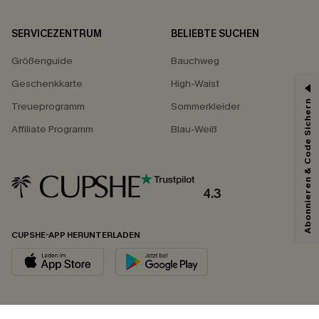
SERVICEZENTRUM
BELIEBTE SUCHEN
Größenguide
Bauchweg
Geschenkkarte
High-Waist
Abonnieren & Code Sichern
Treueprogramm
Sommerkleider
Affiliate Programm
Blau-Weiß
4.3
CUPSHE-APP HERUNTERLADEN
FOLGEN SIE UNS AUF