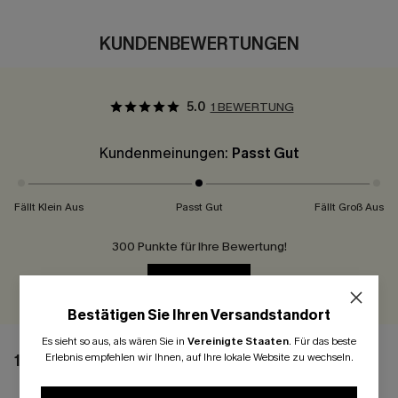
KUNDENBEWERTUNGEN
5.0
1 BEWERTUNG
Kundenmeinungen:
Passt Gut
Fällt Klein Aus
Passt Gut
Fällt Groß Aus
300 Punkte für Ihre Bewertung!
BEWERTEN
Bestätigen Sie Ihren Versandstandort
Es sieht so aus, als wären Sie in
Vereinigte Staaten
.
Für das beste
Erlebnis empfehlen wir Ihnen, auf Ihre lokale Website zu wechseln.
1 BEWERTUNG