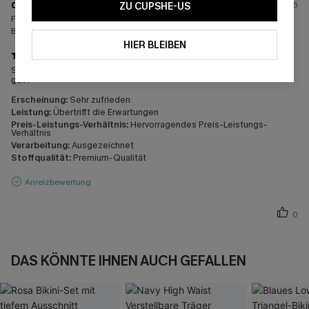
d****
02/07/2026
ZU CUPSHE-US
Passform:
Passt gut
Bestellte Größen:
M / M
HIER BLEIBEN
Sehr Hochwertige Qualität und sehr schön kaschiert auch sehr
gut .
Erscheinung:
Sehr zufrieden
Leistung:
Übertrifft die Erwartungen
Preis-Leistungs-Verhältnis:
Hervorragendes Preis-Leistungs-
Verhältnis
Verarbeitung:
Ausgezeichnet
Stoffqualität:
Premium-Qualität
Anreizbewertung
0
DAS KÖNNTE IHNEN AUCH GEFALLEN