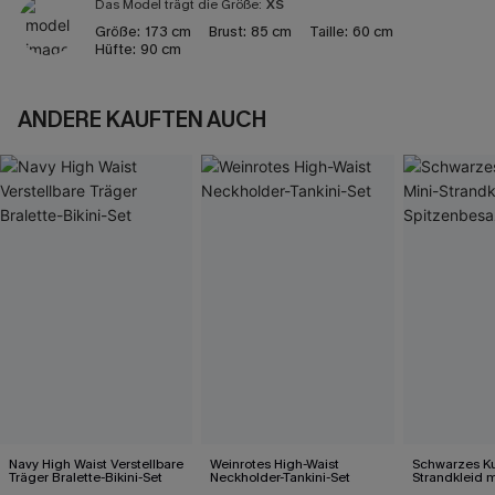
Das Model trägt die Größe:
XS
Größe:
173 cm
Brust:
85 cm
Taille:
60 cm
Hüfte:
90 cm
ANDERE KAUFTEN AUCH
Navy High Waist Verstellbare
Weinrotes High-Waist
Schwarzes Ku
Träger Bralette-Bikini-Set
Neckholder-Tankini-Set
Strandkleid m
Spitzenbesa