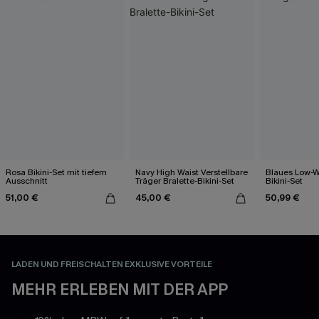
Rosa Bikini-Set mit tiefem
Navy High Waist Verstellbare
Blaues Low-Wa
Ausschnitt
Träger Bralette-Bikini-Set
Bikini-Set
51,00 €
45,00 €
50,99 €
LADEN UND FREISCHALTEN EXKLUSIVE VORTEILE
MEHR ERLEBEN MIT DER APP