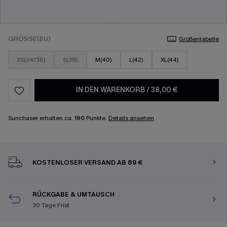
GRÖSSE(EU)
Größentabelle
XS(34/36)
S(38)
M(40)
L(42)
XL(44)
IN DEN WARENKORB
/
38,00 €
Sunchaser erhalten ca.
190
Punkte.
Details ansehen
KOSTENLOSER VERSAND AB 89 €
RÜCKGABE & UMTAUSCH
30 Tage Frist