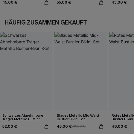
45,00 €
55,00 €
43,00 €
HÄUFIG ZUSAMMEN GEKAUFT
Schwarzes Abnehmbare
Blaues Metallic Mid-Waist
Rotes Metalli
Träger Metallic Bustier-
Bustier-Bikini-Set
Bustier-Bikini
Bikini-Set
52,00 €
45,00 €
48,00 €
50,00 €