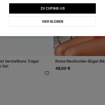
ZU CUPSHE-US
HIER BLEIBEN
st Verstellbare Träger
Rotes Neckholder-Bügel-Bik
i-Set
48,00 €