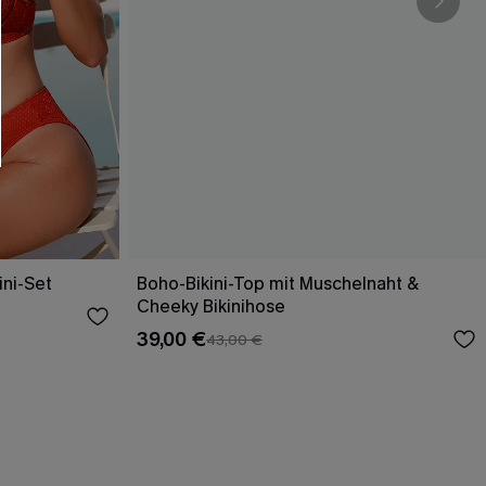
ini-Set
Boho-Bikini-Top mit Muschelnaht &
Cheeky Bikinihose
39,00 €
43,00 €