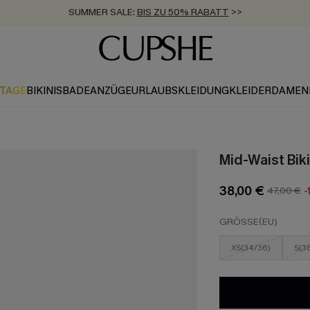
SUMMER SALE:
BIS ZU 50% RABATT
>>
ZUM NEWSLETTER:
KOSTENLOSER VERSAND AB 89 €
BIS ZU -20% EXTRA ERHALTEN
>>
>>
KTAGE
BIKINIS
BADEANZÜGE
URLAUBSKLEIDUNG
KLEIDER
DAMEN
Mid-Waist Biki
38,00 €
47,00 €
-
GRÖSSE(EU)
XS(34/36)
S(3