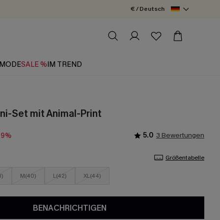
€ / Deutsch
MODE
SALE %
IM TREND
ni-Set mit Animal-Print
5.0
3 Bewertungen
19%
Größentabelle
8)
M(40)
L(42)
XL(44)
BENACHRICHTIGEN