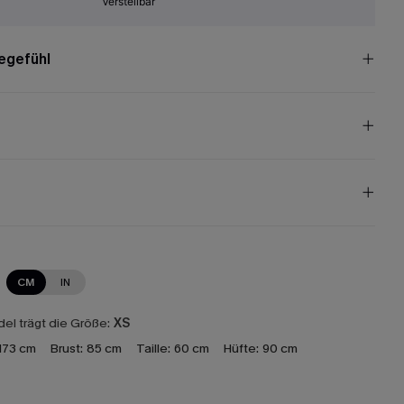
Verstellbar
egefühl
CM
IN
el trägt die Größe:
XS
173 cm
Brust:
85 cm
Taille:
60 cm
Hüfte:
90 cm