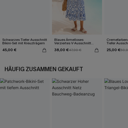
Schwarzes Tiefer Ausschnitt
Blaues Ärmelloses
Cremefarbene
Bikini-Set mit Kreuzträgern
Verziertes V-Ausschnitt
Tiefer Ausschn
Midi-Trägerkleid
45,00 €
38,00 €
25,00 €
47,00 €
50,
HÄUFIG ZUSAMMEN GEKAUFT