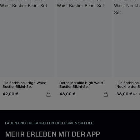
Lila Farbblock High-Waist
Rotes Metallic High-Waist
Lila Farbbloc
Bustier-Bikini-Set
Bustier-Bikini-Set
Neckholder-Bi
42,00 €
48,00 €
38,00 €
47,
LADEN UND FREISCHALTEN EXKLUSIVE VORTEILE
MEHR ERLEBEN MIT DER APP