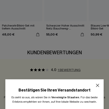
Patchwork-Bikini-Set mit
Schwarzer Hoher Ausschnitt
Blaues Low-Wa
tiefem Ausschnitt
Netz Bauchweg-
Bikini-Set
Badeanzug
48,00 €
55,00 €
50,99 €
KUNDENBEWERTUNGEN
4.0
1 BEWERTUNG
Kundenmeinungen:
Passt Gut
Bestätigen Sie Ihren Versandstandort
Es sieht so aus, als wären Sie in
Vereinigte Staaten
.
Für das beste
Fällt Klein Aus
Passt Gut
Fällt Groß Aus
Erlebnis empfehlen wir Ihnen, auf Ihre lokale Website zu wechseln.
300 Punkte für Ihre Bewertung!