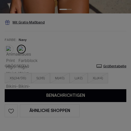
Mit Gratis-Maßband
FARBE:
Navy
GRÖSSE(EU)
Größentabelle
XS(34/36)
S(38)
M(40)
L(42)
XL(44)
BENACHRICHTIGEN
ÄHNLICHE SHOPPEN