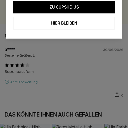
ZU CUPSHE-US
BEWERTEN
HIER BLEIBEN
1 BEWERTUNG
a****
30/06/2026
Bestellte Größen:
L
Super passform.
Anreizbewertung
0
DAS KÖNNTE IHNEN AUCH GEFALLEN