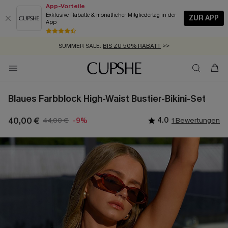
App-Vorteile
Exklusive Rabatte & monatlicher Mitgliedertag in der
ZUR APP
App
GRATIS MASSBAND MIT JEDEM SCHNELLVERSAND-ARTIKEL >>
SUMMER SALE:
BIS ZU 50% RABATT
>>
ZUM NEWSLETTER:
KOSTENLOSER VERSAND AB 89 €
BIS ZU -20% EXTRA ERHALTEN
>>
>>
Blaues Farbblock High-Waist Bustier-Bikini-Set
40,00 €
44,00 €
4.0
1 Bewertungen
-9%