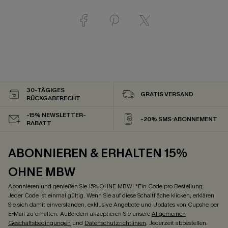
30-TÄGIGES
GRATIS VERSAND
RÜCKGABERECHT
-15% NEWSLETTER-
-20% SMS-ABONNEMENT
RABATT
ABONNIEREN & ERHALTEN 15%
OHNE MBW
Abonnieren und genießen Sie 15% OHNE MBW! *Ein Code pro Bestellung.
Jeder Code ist einmal gültig. Wenn Sie auf diese Schaltfläche klicken, erklären
Sie sich damit einverstanden, exklusive Angebote und Updates von Cupshe per
E-Mail zu erhalten. Außerdem akzeptieren Sie unsere
Allgemeinen
Geschäftsbedingungen
und
Datenschutzrichtlinien
. Jederzeit abbestellen.