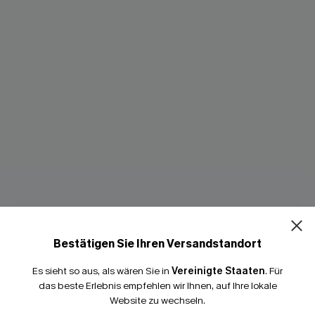
Bestätigen Sie Ihren Versandstandort
Es sieht so aus, als wären Sie in
Vereinigte Staaten
.
Für
das beste Erlebnis empfehlen wir Ihnen, auf Ihre lokale
Website zu wechseln.
zärmeliges Minikleid mit
Gestreiftes Maxi-Freizeitkleid