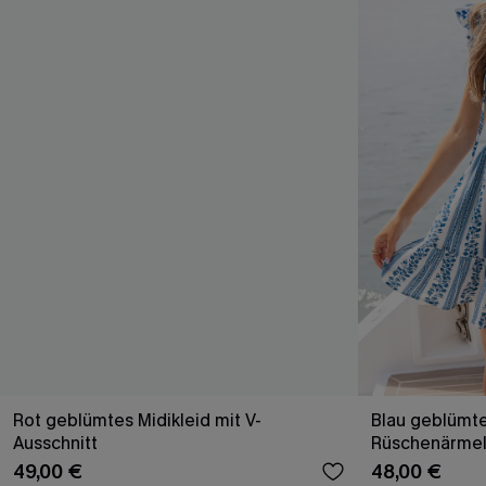
Rot geblümtes Midikleid mit V-
Blau geblümte
Ausschnitt
Rüschenärme
49,00 €
48,00 €