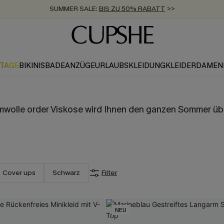
SUMMER SALE:
BIS ZU 50% RABATT
>>
ZUM NEWSLETTER:
KOSTENLOSER VERSAND AB 89 €
BIS ZU -20% EXTRA ERHALTEN
>>
>>
KTAGE
BIKINIS
BADEANZÜGE
URLAUBSKLEIDUNG
KLEIDER
DAMEN
mwolle order Viskose wird Ihnen den ganzen Sommer über
Cover ups
Schwarz
Filter
NEU