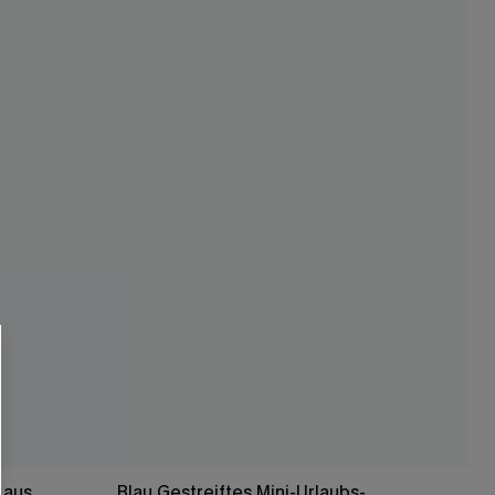
 aus
Blau Gestreiftes Mini-Urlaubs-