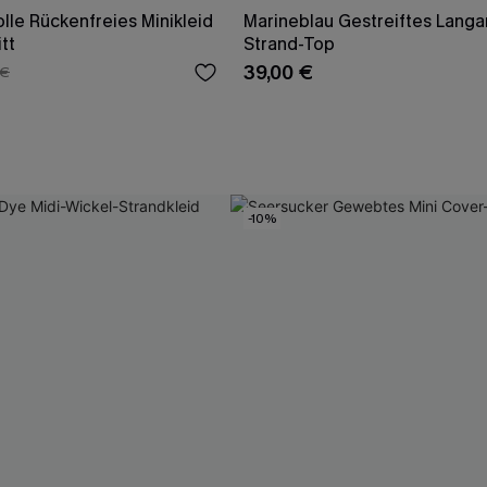
le Rückenfreies Minikleid
Marineblau Gestreiftes Langa
tt
Strand-Top
39,00 €
 €
-10%