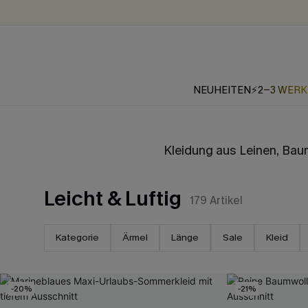
NEUHEITEN
⚡2-3 WER
Kleidung aus Leinen, Bau
Leicht & Luftig
179
Artikel
Kategorie
Ärmel
Länge
Sale
Kleid
-20%
-21%