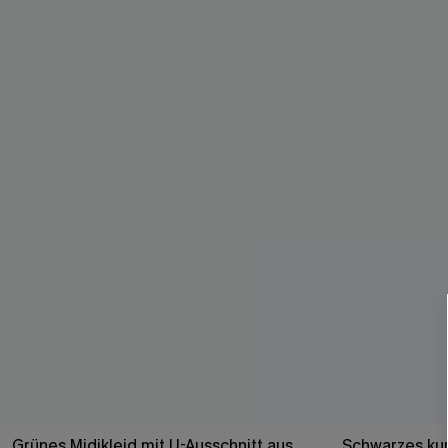
Grünes Midikleid mit U-Ausschnitt aus
Schwarzes kur