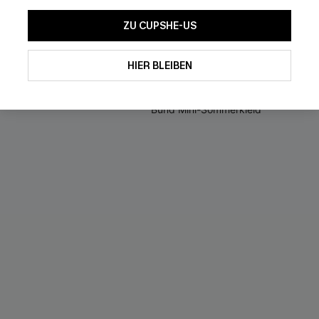
nitt
Baumwollmix
ZU CUPSHE-US
39,00 €
 €
band
HIER BLEIBEN
band