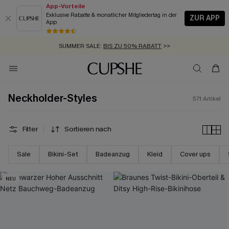
App-Vorteile
Exklusive Rabatte & monatlicher Mitgliedertag in der
ZUR APP
App
GRATIS MASSBAND MIT JEDEM SCHNELLVERSAND-ARTIKEL >>
SUMMER SALE:
BIS ZU 50% RABATT
>>
ZUM NEWSLETTER:
BIS ZU -20% EXTRA ERHALTEN
>>
KOSTENLOSER VERSAND AB 89 €
>>
Neckholder-Styles
571
Artikel
Filter
Sortieren nach
Sale
Bikini-Set
Badeanzug
Kleid
Cover ups
NEU