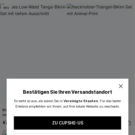
NEU
Bestätigen Sie Ihren Versandstandort
Es sieht so aus, als wären Sie in
Vereinigte Staaten
.
Für das beste
Erlebnis empfehlen wir Ihnen, auf Ihre lokale Website zu wechseln.
Blaues Low-Waist Tanga-Bikini-Set
Neckholder-Triangel-Bikini-Set mit
mit tiefem Ausschnitt
Animal-Print
47,00 €
48,00 €
ZU CUPSHE-US