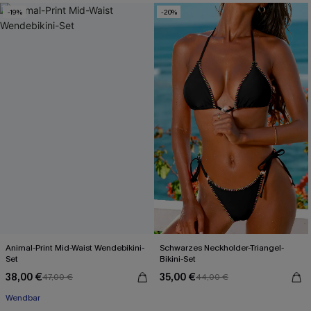
-19%
-20%
Animal-Print Mid-Waist Wendebikini-
Schwarzes Neckholder-Triangel-
Set
Bikini-Set
38,00 €
35,00 €
47,00 €
44,00 €
Wendbar