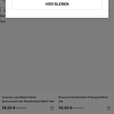
HIER BLEIBEN
-19%
-9%
Grünes Low-Waist Hoher
Braunes Neckholder-Triangel-Bikini-
Beinausschnitt Neckholder-Bikini-Set
Set
38,00 €
40,00 €
47,00 €
44,00 €