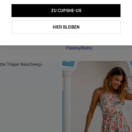
ZU CUPSHE-US
stellbare Träger
Boho-Bikini-Top mit Muscheln
t Wellenkante
Cheeky Bikinihose
HIER BLEIBEN
39,00 €
43,00 €
Paisley/Boho