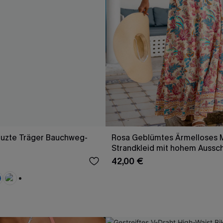
euzte Träger Bauchweg-
Rosa Geblümtes Ärmelloses M
Strandkleid mit hohem Aussch
42,00 €
+1