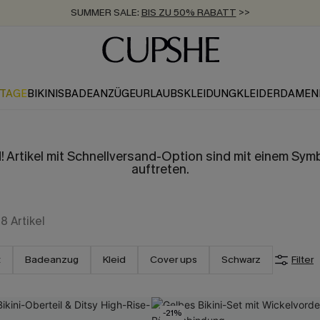
SUMMER SALE:
BIS ZU 50% RABATT
>>
ZUM NEWSLETTER:
KOSTENLOSER VERSAND AB 89 €
BIS ZU -20% EXTRA ERHALTEN
>>
>>
KTAGE
BIKINIS
BADEANZÜGE
URLAUBSKLEIDUNG
KLEIDER
DAMEN
! Artikel mit Schnellversand-Option sind mit einem Sy
auftreten.
78
Artikel
t
Badeanzug
Kleid
Cover ups
Schwarz
Filter
-21%