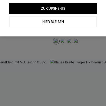
ZU CUPSHE-US
-Waist Verstellbare
Chevron Tiefer Ausschnitt Mo
HIER BLEIBEN
i-Set
Badeanzug in Schwarz
37,00 €
46,00 €