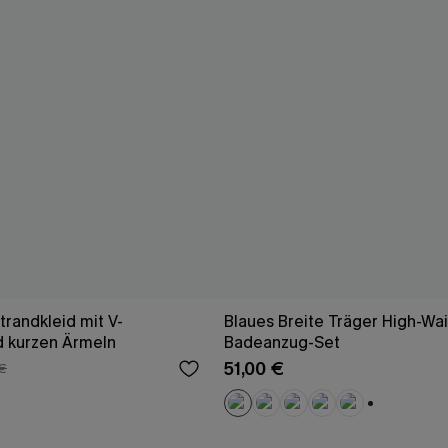
trandkleid mit V-
Blaues Breite Träger High-Wai
d kurzen Ärmeln
Badeanzug-Set
51,00 €
€
+1