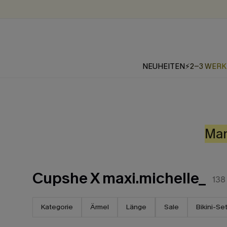
NEUHEITEN
⚡2-3 WER
Ma
Cupshe X maxi.michelle_
138
Kategorie
Ärmel
Länge
Sale
Bikini-Se