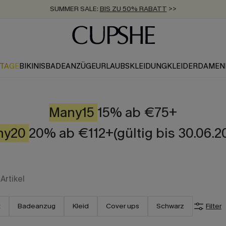
SUMMER SALE:
BIS ZU 50% RABATT
>>
ZUM NEWSLETTER:
KOSTENLOSER VERSAND AB 89 €
BIS ZU -20% EXTRA ERHALTEN
>>
>>
KTAGE
BIKINIS
BADEANZÜGE
URLAUBSKLEIDUNG
KLEIDER
DAMEN
Many15
15% ab €75+
ny20
20% ab €112+(gültig bis 30.06.2
Artikel
t
Badeanzug
Kleid
Cover ups
Schwarz
Filter