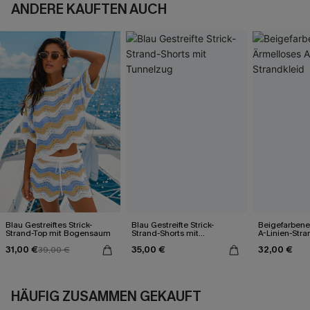
ANDERE KAUFTEN AUCH
Blau Gestreiftes Strick-
Blau Gestreifte Strick-
Beigefarbene
Strand-Top mit Bogensaum
Strand-Shorts mit
A-Linien-Stra
Tunnelzug
31,00 €
35,00 €
32,00 €
39,00 €
HÄUFIG ZUSAMMEN GEKAUFT