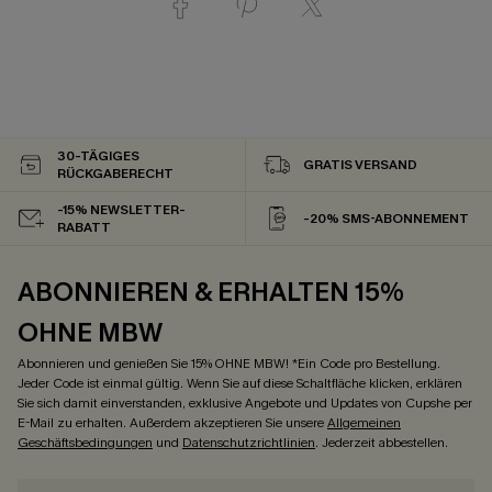
30-TÄGIGES
GRATIS VERSAND
RÜCKGABERECHT
-15% NEWSLETTER-
-20% SMS-ABONNEMENT
RABATT
ABONNIEREN & ERHALTEN 15%
OHNE MBW
Abonnieren und genießen Sie 15% OHNE MBW! *Ein Code pro Bestellung.
Jeder Code ist einmal gültig. Wenn Sie auf diese Schaltfläche klicken, erklären
Sie sich damit einverstanden, exklusive Angebote und Updates von Cupshe per
E-Mail zu erhalten. Außerdem akzeptieren Sie unsere
Allgemeinen
Geschäftsbedingungen
und
Datenschutzrichtlinien
. Jederzeit abbestellen.