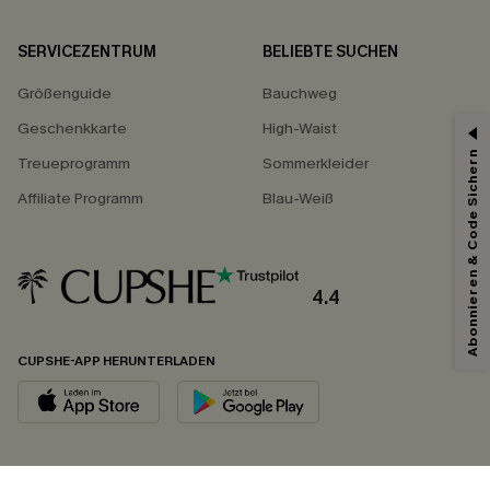
SERVICEZENTRUM
BELIEBTE SUCHEN
Größenguide
Bauchweg
Geschenkkarte
High-Waist
Abonnieren & Code Sichern
Treueprogramm
Sommerkleider
Affiliate Programm
Blau-Weiß
4.4
CUPSHE-APP HERUNTERLADEN
FOLGEN SIE UNS AUF