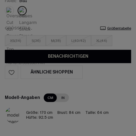
FARBE:
Blau
GRÖSSE(EU)
Größentabelle
XS(34)
S(36)
M(38)
L(40/42)
XL(44)
BENACHRICHTIGEN
ÄHNLICHE SHOPPEN
Modell-Angaben
CM
IN
Größe:
170 cm
Brust:
84 cm
Taille:
64 cm
Hüfte:
92.5 cm