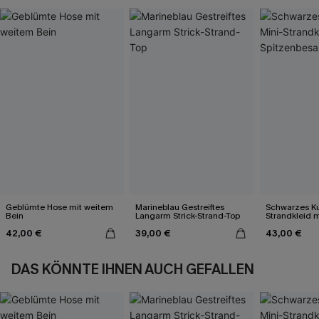
Geblümte Hose mit weitem
Marineblau Gestreiftes
Schwarzes Ku
Bein
Langarm Strick-Strand-Top
Strandkleid m
Spitzenbesa
42,00 €
39,00 €
43,00 €
DAS KÖNNTE IHNEN AUCH GEFALLEN