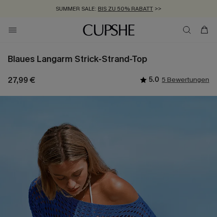
SUMMER SALE:
BIS ZU 50% RABATT
>>
ZUM NEWSLETTER:
KOSTENLOSER VERSAND AB 89 €
BIS ZU -20% EXTRA ERHALTEN
>>
>>
Blaues Langarm Strick-Strand-Top
27,99 €
5.0
5 Bewertungen