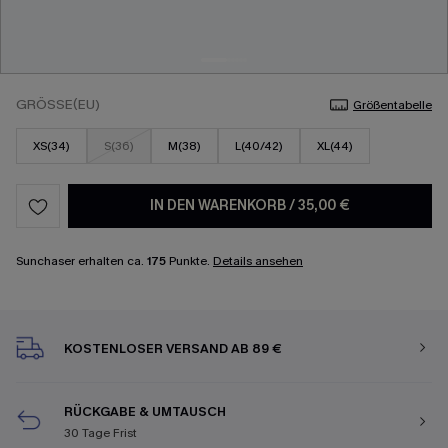
GRÖSSE(EU)
Größentabelle
XS(34)
S(36)
M(38)
L(40/42)
XL(44)
IN DEN WARENKORB
/
35,00 €
Sunchaser erhalten ca.
175
Punkte.
Details ansehen
KOSTENLOSER VERSAND AB 89 €
RÜCKGABE & UMTAUSCH
30 Tage Frist