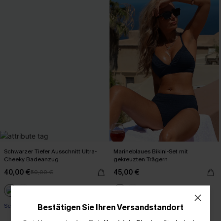
Schwarzer Tiefer Ausschnitt Ultra-
Marineblaues Bikini-Set mit
Cheeky Badeanzug
gekreuzten Trägern
40,00 €
45,00 €
50,00 €
Schnürung
Mit Gratis-Maßband
Bestätigen Sie Ihren Versandstandort