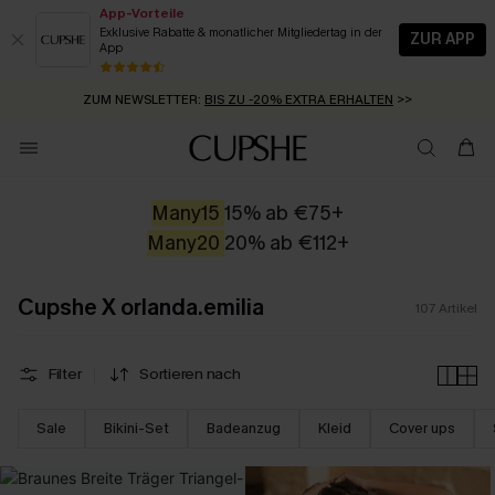
App-Vorteile
Exklusive Rabatte & monatlicher Mitgliedertag in der
ZUR APP
App
GRATIS MASSBAND MIT JEDEM SCHNELLVERSAND-ARTIKEL >>
ZUM NEWSLETTER:
SUMMER SALE:
BIS ZU -20% EXTRA ERHALTEN
BIS ZU 50% RABATT
>>
>>
KOSTENLOSER VERSAND AB 89 €
>>
Many15
15% ab €75+
Many20
20% ab €112+
Cupshe X orlanda.emilia
107
Artikel
Filter
Sortieren nach
Sale
Bikini-Set
Badeanzug
Kleid
Cover ups