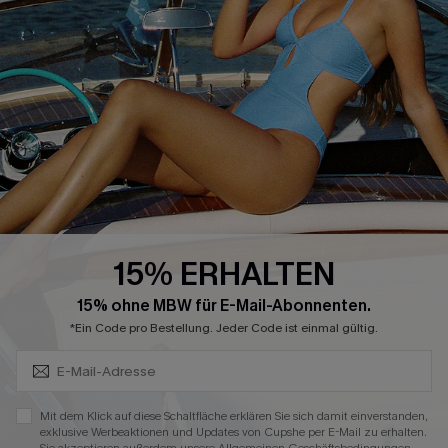
Treueprogramm
Sommerkleider
Affiliate Programm
Blau-Weiß
4.4
CUPSHE-APP HERUNTERLADEN
15% ERHALTEN
Abonnieren & Code Sichern
FOLGEN SIE UNS AUF
15% ohne MBW für E-Mail-Abonnenten.
*Ein Code pro Bestellung. Jeder Code ist einmal gültig.
Mit dem Klick auf diese Schaltfläche erklären Sie sich damit einverstanden,
©2026 CUPSHE DEUTSCHLAND
exklusive Werbeaktionen und Updates von Cupshe per E-Mail zu erhalten.