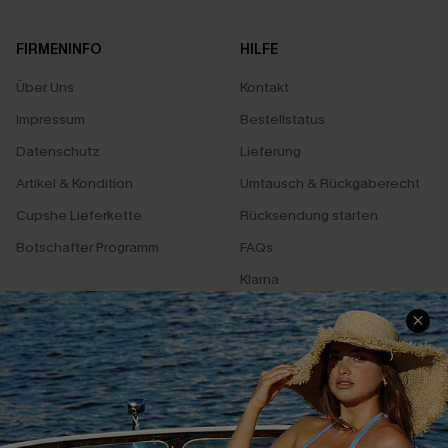
FIRMENINFO
HILFE
Über Uns
Kontakt
Impressum
Bestellstatus
Datenschutz
Lieferung
Artikel & Kondition
Umtausch & Rückgaberecht
Cupshe Lieferkette
Rücksendung starten
Botschafter Programm
FAQs
Klarna
SERVICEZENTRUM
BELIEBTE SUCHEN
Größenguide
Bauchweg
Geschenkkarte
High-Waist