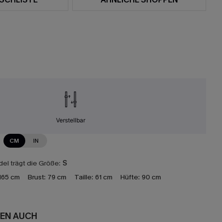
Verstellbar
CM
IN
el trägt die Größe:
S
165 cm
Brust:
79 cm
Taille:
61 cm
Hüfte:
90 cm
EN AUCH