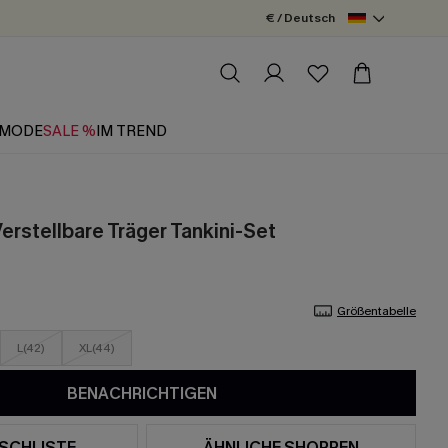
€ / Deutsch
MODE
SALE %
IM TREND
Verstellbare Träger Tankini-Set
Größentabelle
L(42)
XL(44)
BENACHRICHTIGEN
SCHLISTE
ÄHNLICHE SHOPPEN