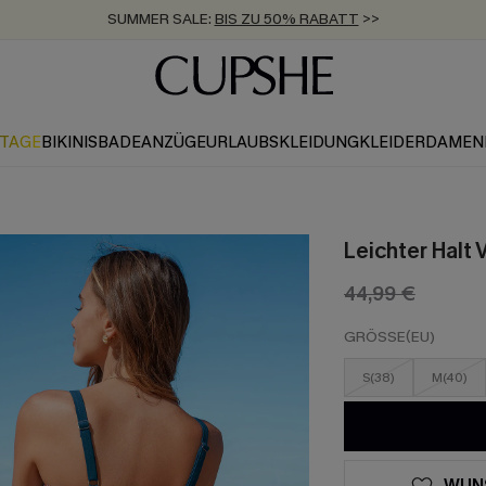
SUMMER SALE:
BIS ZU 50% RABATT
>>
ZUM NEWSLETTER:
KOSTENLOSER VERSAND AB 89 €
BIS ZU -20% EXTRA ERHALTEN
>>
>>
KTAGE
BIKINIS
BADEANZÜGE
URLAUBSKLEIDUNG
KLEIDER
DAMEN
Leichter Halt 
44,99 €
GRÖSSE(EU)
S(38)
M(40)
WUN