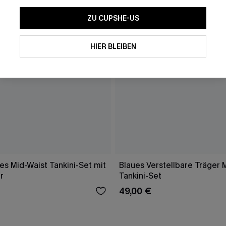
ZU CUPSHE-US
HIER BLEIBEN
s Mid-Waist Tankini-Set mit
Blaues Verstellbare Träger 
r
Tankini-Set
49,00 €