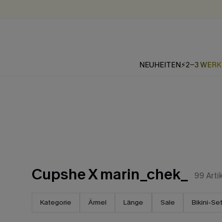
NEUHEITEN
⚡2-3 WER
Cupshe X marin_chek_
99
Arti
Kategorie
Ärmel
Länge
Sale
Bikini-Se