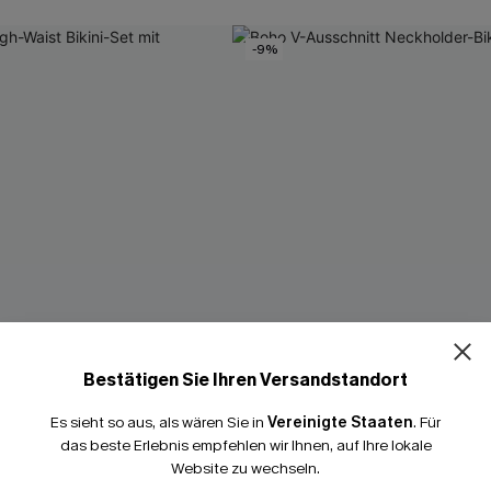
-9%
15% E
Bestätigen Sie Ihren Versandstandort
15% ohne MBW fü
Es sieht so aus, als wären Sie in
Vereinigte Staaten
.
Für
*Ein Code pro Bestellung
das beste Erlebnis empfehlen wir Ihnen, auf Ihre lokale
Website zu wechseln.