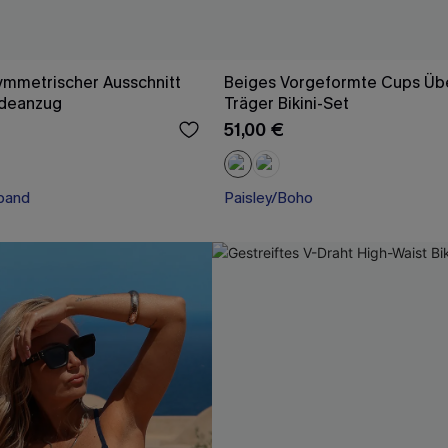
ymmetrischer Ausschnitt
Beiges Vorgeformte Cups Üb
deanzug
Träger Bikini-Set
51,00 €
band
Paisley/Boho
band