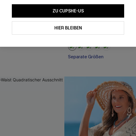
ZU CUPSHE-US
Mit dem Klick auf diese Schaltf
einverstanden, exklusive Wer
Mail zu erhalten. Sie akzepti
High-Waist Bikini-Set mit
Boho V-Ausschnitt Neckholder
HIER BLEIBEN
Geschäftsbedingungen
und
D
nten
sich jederzeit abmelden.
40,00 €
44,00 €
AB
Separate Größen