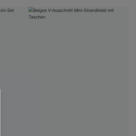
RHALTEN
r E-Mail-Abonnenten.
. Jeder Code ist einmal gültig.