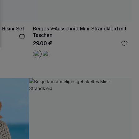
läche erklären Sie sich damit
beaktionen und Updates von Cupshe per E-
eren außerdem unsere
Allgemeinen
-Bikini-Set
Beiges V-Ausschnitt Mini-Strandkleid mit
atenschutzbestimmungen
. Sie können
Taschen
29,00 €
ONNIEREN