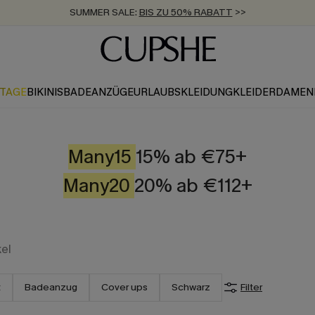
SUMMER SALE:
BIS ZU 50% RABATT
>>
ZUM NEWSLETTER:
KOSTENLOSER VERSAND AB 89 €
BIS ZU -20% EXTRA ERHALTEN
>>
>>
KTAGE
BIKINIS
BADEANZÜGE
URLAUBSKLEIDUNG
KLEIDER
DAMEN
Many15
15% ab €75+
Many20
20% ab €112+
kel
t
Badeanzug
Cover ups
Schwarz
Filter