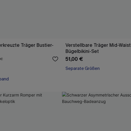
rkreuzte Träger Bustier-
Verstellbare Träger Mid-Waist
Bügelbikini-Set
51,00 €
 €
Separate Größen
band
band