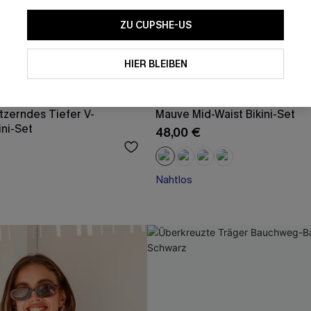
ZU CUPSHE-US
HIER BLEIBEN
tzerndes Tiefer V-
Mauve Mid-Waist Bikini-Set
ini-Set
48,00 €
Nahtlos