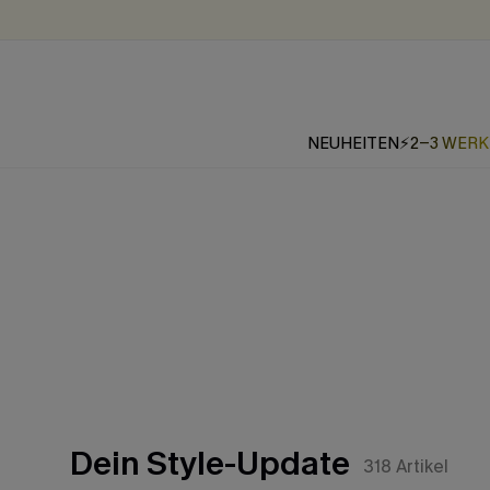
NEUHEITEN
⚡2-3 WER
Dein Style-Update
318
Artikel