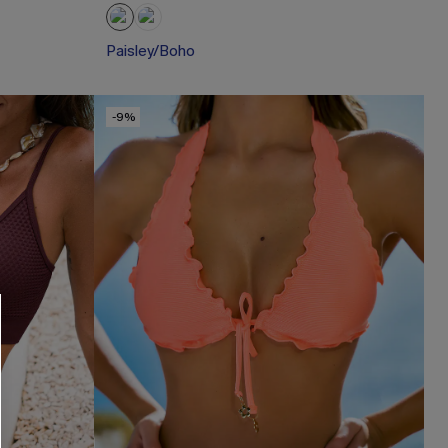
Paisley/Boho
-9%