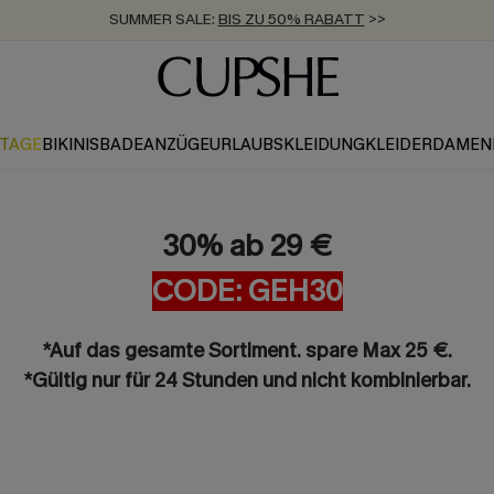
SUMMER SALE:
BIS ZU 50% RABATT
>>
ZUM NEWSLETTER:
KOSTENLOSER VERSAND AB 89 €
BIS ZU -20% EXTRA ERHALTEN
>>
>>
KTAGE
BIKINIS
BADEANZÜGE
URLAUBSKLEIDUNG
KLEIDER
DAMEN
30% ab 29 €
CODE: GEH30
*Auf das gesamte Sortiment. spare Max 25 €.
*Gültig nur für 24 Stunden und nicht kombinierbar.