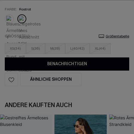
FARBE:
Rostrot
GRÖSSE(EU)
Größentabelle
XS(34)
S(36)
M(38)
L(40/42)
XL(44)
BENACHRICHTIGEN
ÄHNLICHE SHOPPEN
ANDERE KAUFTEN AUCH