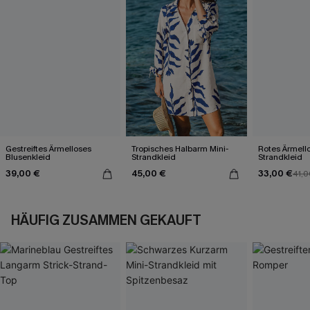
Gestreiftes Ärmelloses
Tropisches Halbarm Mini-
Rotes Ärmell
Blusenkleid
Strandkleid
Strandkleid
39,00 €
45,00 €
33,00 €
41,0
HÄUFIG ZUSAMMEN GEKAUFT