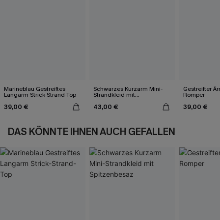
Marineblau Gestreiftes
Schwarzes Kurzarm Mini-
Gestreifter Ä
Langarm Strick-Strand-Top
Strandkleid mit
Romper
Spitzenbesaz
39,00 €
43,00 €
39,00 €
DAS KÖNNTE IHNEN AUCH GEFALLEN