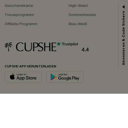
Geschenkkarte
High-Waist
Abonnieren & Code Sichern
Treueprogramm
Sommerkleider
Affiliate Programm
Blau-Weiß
4.4
CUPSHE-APP HERUNTERLADEN
FOLGEN SIE UNS AUF