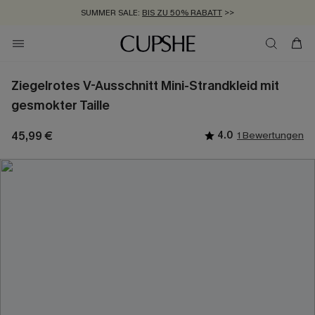
SUMMER SALE:
BIS ZU 50% RABATT
>>
ZUM NEWSLETTER:
KOSTENLOSER VERSAND AB 89 €
BIS ZU -20% EXTRA ERHALTEN
>>
>>
Ziegelrotes V-Ausschnitt Mini-Strandkleid mit
gesmokter Taille
45,99 €
4.0
1 Bewertungen