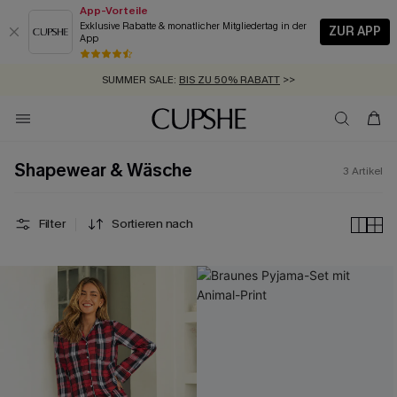
App-Vorteile
Exklusive Rabatte & monatlicher Mitgliedertag in der
ZUR APP
App
GRATIS MASSBAND MIT JEDEM SCHNELLVERSAND-ARTIKEL >>
SUMMER SALE:
BIS ZU 50% RABATT
>>
ZUM NEWSLETTER:
KOSTENLOSER VERSAND AB 89 €
BIS ZU -20% EXTRA ERHALTEN
>>
>>
Shapewear & Wäsche
3
Artikel
Filter
Sortieren nach