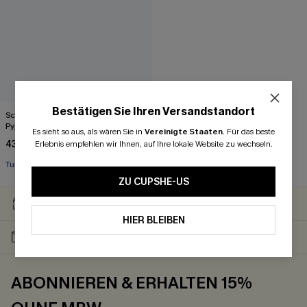
Bestätigen Sie Ihren Versandstandort
Schwarzes Kariertes Langarm
Pyjama-Set
Es sieht so aus, als wären Sie in
Vereinigte Staaten
.
Für das beste
43,00 €
Erlebnis empfehlen wir Ihnen, auf Ihre lokale Website zu wechseln.
Tunnelzug
ZU CUPSHE-US
30-TÄGIGES
GRATIS VERSAND
RÜCKGABERECHT
HIER BLEIBEN
-15% NEWSLETTER-
-20% SMS-ABONNEMENT
RABATT
ABONNIEREN & ERHALTEN 15%