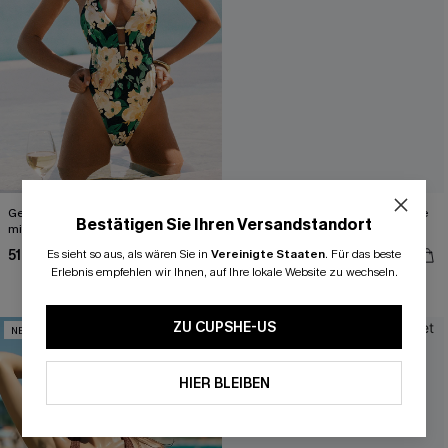
Geblümter Neckholder-Badeanzug
Geblümtes High-Waist Abnehmbare
Bestätigen Sie Ihren Versandstandort
mit tiefem Ausschnitt
Träger Bikini-Set
51,00 €
51,00 €
Es sieht so aus, als wären Sie in
Vereinigte Staaten
.
Für das beste
Erlebnis empfehlen wir Ihnen, auf Ihre lokale Website zu wechseln.
High waist
ZU CUPSHE-US
NEU
NEU
HIER BLEIBEN