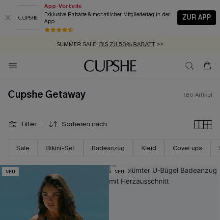
App-Vorteile
Exklusive Rabatte & monatlicher Mitgliedertag in der
ZUR APP
App
GRATIS MASSBAND MIT JEDEM SCHNELLVERSAND-ARTIKEL >>
SUMMER SALE:
BIS ZU 50% RABATT
>>
ZUM NEWSLETTER:
BIS ZU -20% EXTRA ERHALTEN
>>
KOSTENLOSER VERSAND AB 89 €
>>
Cupshe Getaway
186
Artikel
Filter
Sortieren nach
Sale
Bikini-Set
Badeanzug
Kleid
Cover ups
NEU
NEU