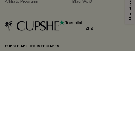
Affiliate Programm
Blau-Weiß
Mit dem Klick auf diese Schaltfläche erklären Sie sich damit einverstanden,
exklusive Werbeaktionen und Updates von Cupshe per E-Mail zu erhalten.
Sie akzeptieren außerdem unsere
Allgemeinen Geschäftsbedingungen
und
Datenschutzbestimmungen
. Sie können sich jederzeit abmelden.
4.4
ABONNIEREN
CUPSHE-APP HERUNTERLADEN
FOLGEN SIE UNS AUF
©2026 CUPSHE DEUTSCHLAND
Datenschutz
&
AGB
&
Zugänglichkeitserklärung