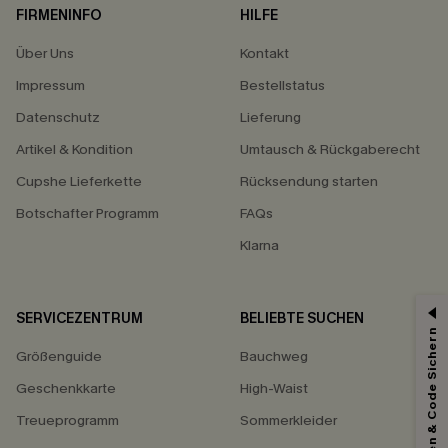
FIRMENINFO
HILFE
Über Uns
Kontakt
Impressum
Bestellstatus
Datenschutz
Lieferung
Artikel & Kondition
Umtausch & Rückgaberecht
Cupshe Lieferkette
Rücksendung starten
Botschafter Programm
FAQs
Klarna
SERVICEZENTRUM
BELIEBTE SUCHEN
15% ERHALTEN
Abonnieren & Code Sichern
Größenguide
Bauchweg
15% ohne MBW für E-Mail-Abonnenten.
*Ein Code pro Bestellung. Jeder Code ist einmal gültig.
Geschenkkarte
High-Waist
Treueprogramm
Sommerkleider