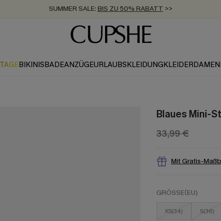
SUMMER SALE:
BIS ZU 50% RABATT
>>
ZUM NEWSLETTER:
KOSTENLOSER VERSAND AB 89 €
BIS ZU -20% EXTRA ERHALTEN
>>
>>
KTAGE
BIKINIS
BADEANZÜGE
URLAUBSKLEIDUNG
KLEIDER
DAMEN
Blaues Mini-St
33,99 €
Mit Gratis-Maß
GRÖSSE(EU)
XS(34)
S(36)