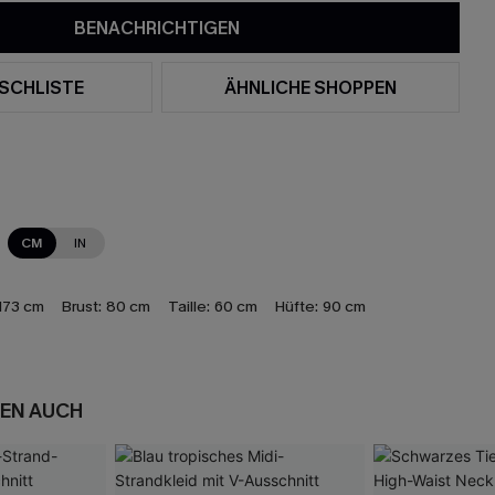
BENACHRICHTIGEN
SCHLISTE
ÄHNLICHE SHOPPEN
CM
IN
173 cm
Brust:
80 cm
Taille:
60 cm
Hüfte:
90 cm
EN AUCH