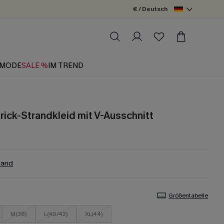
€ / Deutsch
MODE
SALE %
IM TREND
rick-Strandkleid mit V-Ausschnitt
band
Größentabelle
M(38)
L(40/42)
XL(44)