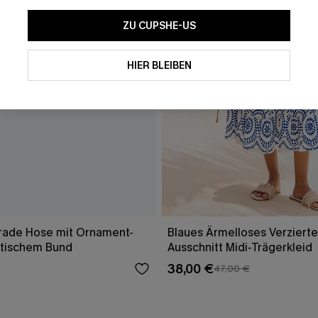
ZU CUPSHE-US
HIER BLEIBEN
rade Hose mit Ornament-
Blaues Ärmelloses Verzierte
stischem Bund
Ausschnitt Midi-Trägerkleid
38,00 €
47,00 €