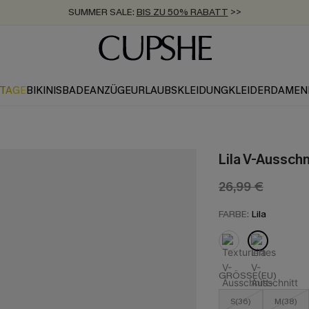
SUMMER SALE:
BIS ZU 50% RABATT
>>
ZUM NEWSLETTER:
KOSTENLOSER VERSAND AB 89 €
BIS ZU -20% EXTRA ERHALTEN
>>
>>
KTAGE
BIKINIS
BADEANZÜGE
URLAUBSKLEIDUNG
KLEIDER
DAMEN
Lila V-Ausschn
26,99 €
FARBE:
Lila
GRÖSSE(EU)
S(36)
M(38)