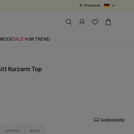
€ / Deutsch
MODE
SALE %
IM TREND
itt Kurzarm Top
Größentabelle
L(40/42)
XL(44)