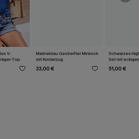
tes V-
Marineblau Gestreifter Minirock
Schwarzes High
-Träger-Top
mit Kordelzug
Set mit eckige
33,00 €
51,00 €