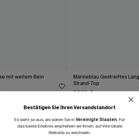
e mit weitem Bein
Marineblau Gestreiftes Lang
Strand-Top
39,00 €
Bestätigen Sie Ihren Versandstandort
Es sieht so aus, als wären Sie in
Vereinigte Staaten
.
Für
FALLEN
das beste Erlebnis empfehlen wir Ihnen, auf Ihre lokale
Website zu wechseln.