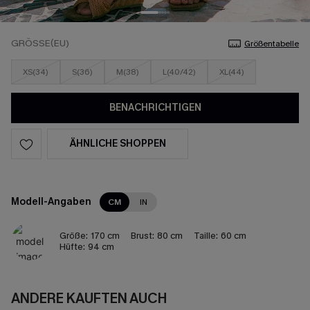
GRÖSSE(EU)
Größentabelle
XS(34)
S(36)
M(38)
L(40/42)
XL(44)
BENACHRICHTIGEN
ÄHNLICHE SHOPPEN
Modell-Angaben
CM
IN
Größe:
170 cm
Brust:
80 cm
Taille:
60 cm
Hüfte:
94 cm
ANDERE KAUFTEN AUCH