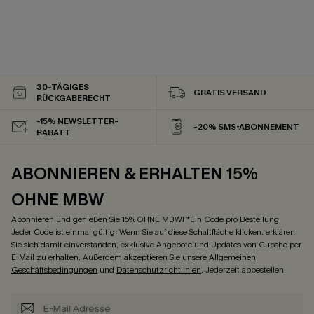
30-TÄGIGES
GRATIS VERSAND
RÜCKGABERECHT
-15% NEWSLETTER-
-20% SMS-ABONNEMENT
RABATT
ABONNIEREN & ERHALTEN 15%
OHNE MBW
Abonnieren und genießen Sie 15% OHNE MBW! *Ein Code pro Bestellung.
Jeder Code ist einmal gültig. Wenn Sie auf diese Schaltfläche klicken, erklären
Sie sich damit einverstanden, exklusive Angebote und Updates von Cupshe per
E-Mail zu erhalten. Außerdem akzeptieren Sie unsere
Allgemeinen
Geschäftsbedingungen
und
Datenschutzrichtlinien
. Jederzeit abbestellen.