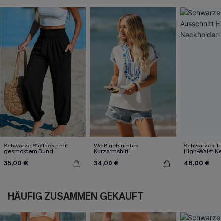
Schwarze Stoffhose mit
Weiß geblümtes
Schwarzes Ti
gesmoktem Bund
Kurzarmshirt
High-Waist N
Bikini-Set
35,00 €
34,00 €
48,00 €
HÄUFIG ZUSAMMEN GEKAUFT