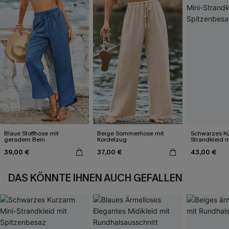
Blaue Stoffhose mit
Beige Sommerhose mit
Schwarzes Ku
geradem Bein
Kordelzug
Strandkleid m
Spitzenbesa
39,00 €
37,00 €
43,00 €
DAS KÖNNTE IHNEN AUCH GEFALLEN