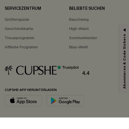
SERVICEZENTRUM
BELIEBTE SUCHEN
Größenguide
Bauchweg
Geschenkkarte
High-Waist
Abonnieren & Code Sichern
Treueprogramm
Sommerkleider
Affiliate Programm
Blau-Weiß
4.4
CUPSHE-APP HERUNTERLADEN
FOLGEN SIE UNS AUF