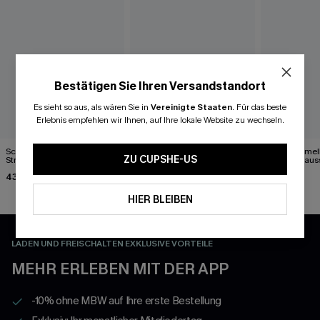
Bestätigen Sie Ihren Versandstandort
Es sieht so aus, als wären Sie in
Vereinigte Staaten
.
Für das beste
Erlebnis empfehlen wir Ihnen, auf Ihre lokale Website zu wechseln.
Schwarzes Kurzarm Mini-
Blaues Ärmelloses
Beiges ärmel
ZU CUPSHE-US
Strandkleid mit
Elegantes Midikleid mit
Rundhalsauss
Spitzenbesaz
Rundhalsausschnitt
43,00 €
43,00 €
37,00 €
HIER BLEIBEN
LADEN UND FREISCHALTEN EXKLUSIVE VORTEILE
MEHR ERLEBEN MIT DER APP
-10% ohne MBW auf Ihre erste Bestellung