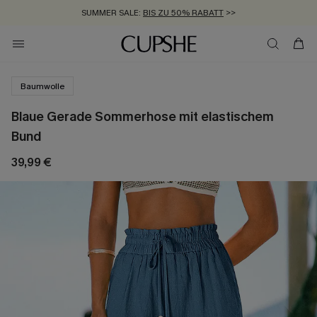
SUMMER SALE:
BIS ZU 50% RABATT
>>
ZUM NEWSLETTER:
KOSTENLOSER VERSAND AB 89 €
BIS ZU -20% EXTRA ERHALTEN
>>
>>
Baumwolle
Blaue Gerade Sommerhose mit elastischem
Bund
39,99 €