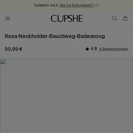
SUMMER SALE:
BIS ZU 50% RABATT
>>
ZUM NEWSLETTER:
KOSTENLOSER VERSAND AB 89 €
BIS ZU -20% EXTRA ERHALTEN
>>
>>
Rosa Neckholder-Bauchweg-Badeanzug
50,99 €
4.8
4 Bewertungen