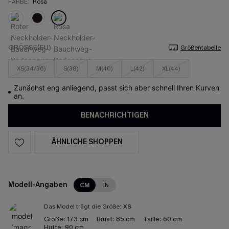
FARBE:
Rosa
GRÖSSE(EU)
Größentabelle
XS(34/36)
S(38)
M(40)
L(42)
XL(44)
Zunächst eng anliegend, passt sich aber schnell Ihren Kurven
an.
BENACHRICHTIGEN
ÄHNLICHE SHOPPEN
Modell-Angaben
CM
IN
Das Model trägt die Größe:
XS
Größe:
173 cm
Brust:
85 cm
Taille:
60 cm
Hüfte:
90 cm