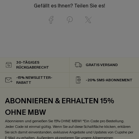
Gefällt es Ihnen? Teilen Sie es!
30-TÄGIGES
GRATIS VERSAND
RÜCKGABERECHT
-15% NEWSLETTER-
-20% SMS-ABONNEMENT
RABATT
ABONNIEREN & ERHALTEN 15%
OHNE MBW
Abonnieren und genießen Sie 15% OHNE MBW! *Ein Code pro Bestellung.
Jeder Code ist einmal gültig. Wenn Sie auf diese Schaltfläche klicken, erklären
Sie sich damit einverstanden, exklusive Angebote und Updates von Cupshe per
E-Mail zu erhalten. Außerdem akzeptieren Sie unsere
Allgemeinen