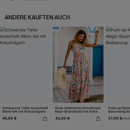
ANDERE KAUFTEN AUCH
Schwarzes Tiefer Ausschnitt
Rosa Geblümtes Ärmelloses
Push-up Neck
Bikini-Set mit Kreuzträgern
Maxi-Strandkleid mit hohem
Bauchweg-B
Ausschnitt
45,00 €
42,00 €
37,00 €
46,