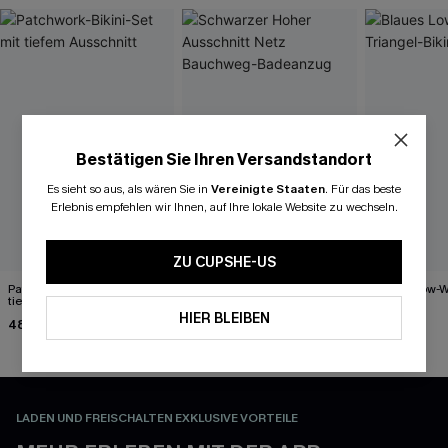
Bestätigen Sie Ihren Versandstandort
Es sieht so aus, als wären Sie in
Vereinigte Staaten
.
Für das beste
Erlebnis empfehlen wir Ihnen, auf Ihre lokale Website zu wechseln.
ZU CUPSHE-US
Patchwork-Bikini-Set mit
Schwarzer Hoher Ausschnitt
Blaues Low-Wa
tiefem Ausschnitt
Netz Bauchweg-
Bikini-Set
Badeanzug
HIER BLEIBEN
48,00 €
55,00 €
50,99 €
LADEN UND FREISCHALTEN EXKLUSIVE VORTEILE