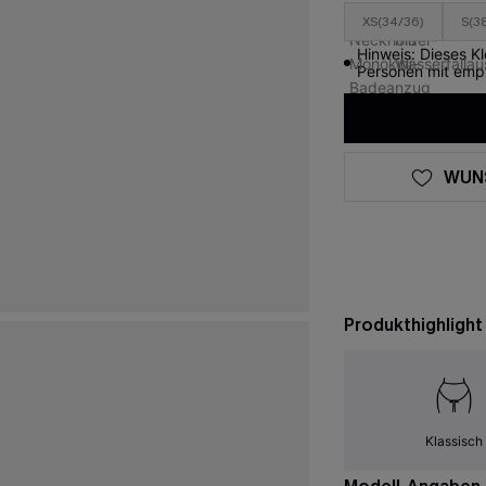
XS(34/36)
S(3
Hinweis: Dieses K
Personen mit empfi
WUN
Produkthighlight
Klassisch