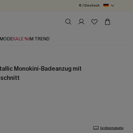
€ / Deutsch
MODE
SALE %
IM TREND
allic Monokini-Badeanzug mit
schnitt
Größentabelle