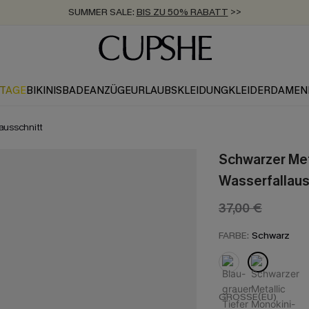
SUMMER SALE:
BIS ZU 50% RABATT
>>
ZUM NEWSLETTER:
KOSTENLOSER VERSAND AB 89 €
BIS ZU -20% EXTRA ERHALTEN
>>
>>
KTAGE
BIKINIS
BADEANZÜGE
URLAUBSKLEIDUNG
KLEIDER
DAMEN
ausschnitt
Schwarzer Met
Wasserfallaus
37,00 €
FARBE:
Schwarz
GRÖSSE(EU)