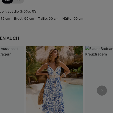
CM
IN
el trägt die Größe:
XS
173 cm
Brust:
85 cm
Taille:
60 cm
Hüfte:
90 cm
EN AUCH