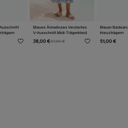
Ausschnitt
Blaues Ärmelloses Verziertes
Blauer Badean
uzträgern
V-Ausschnitt Midi-Trägerkleid
Kreuzträgern
38,00 €
51,00 €
47,00 €