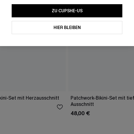
ZU CUPSHE-US
HIER BLEIBEN
ini-Set mit Herzausschnitt
Patchwork-Bikini-Set mit ti
Ausschnitt
48,00 €