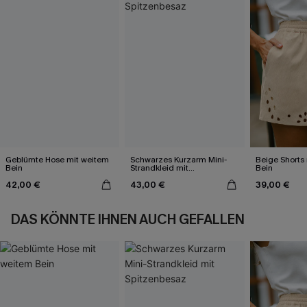
Geblümte Hose mit weitem
Schwarzes Kurzarm Mini-
Beige Shorts
Bein
Strandkleid mit
Bein
Spitzenbesaz
42,00 €
43,00 €
39,00 €
DAS KÖNNTE IHNEN AUCH GEFALLEN