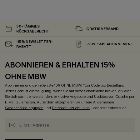
30-TÄGIGES
GRATIS VERSAND
RÜCKGABERECHT
-15% NEWSLETTER-
-20% SMS-ABONNEMENT
RABATT
ABONNIEREN & ERHALTEN 15%
OHNE MBW
Abonnieren und genießen Sie 15% OHNE MBW! *Ein Code pro Bestellung.
Jeder Code ist einmal gültig. Wenn Sie auf diese Schaltfläche klicken, erklären
Sie sich damit einverstanden, exklusive Angebote und Updates von Cupshe per
E-Mail zu erhalten. Außerdem akzeptieren Sie unsere
Allgemeinen
Geschäftsbedingungen
und
Datenschutzrichtlinien
. Jederzeit abbestellen.