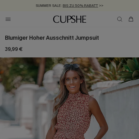
SUMMER SALE:
BIS ZU 50% RABATT
>>
ZUM NEWSLETTER:
KOSTENLOSER VERSAND AB 89 €
BIS ZU -20% EXTRA ERHALTEN
>>
>>
Blumiger Hoher Ausschnitt Jumpsuit
39,99 €