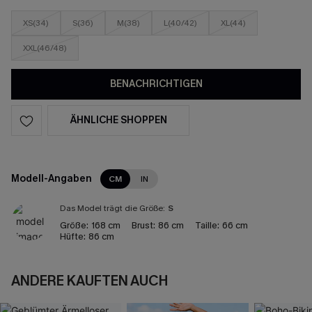
XS(34)
S(36)
M(38)
L(40/42)
XL(44)
XXL(46/48)
BENACHRICHTIGEN
ÄHNLICHE SHOPPEN
Modell-Angaben
CM
IN
Das Model trägt die Größe:
S
Größe:
168 cm
Brust:
86 cm
Taille:
66 cm
Hüfte:
86 cm
ANDERE KAUFTEN AUCH