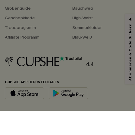
Größenguide
Bauchweg
Geschenkkarte
High-Waist
Abonnieren & Code Sichern
Treueprogramm
Sommerkleider
Affiliate Programm
Blau-Weiß
4.4
CUPSHE-APP HERUNTERLADEN
FOLGEN SIE UNS AUF