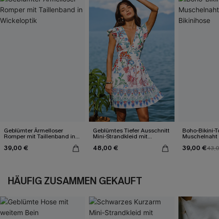
Geblümter Ärmelloser
Geblümtes Tiefer Ausschnitt
Boho-Bikini-T
Romper mit Taillenband in
Mini-Strandkleid mit
Muschelnaht
Wickeloptik
Flatterärmeln
Bikinihose
39,00 €
48,00 €
39,00 €
43,
HÄUFIG ZUSAMMEN GEKAUFT