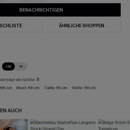
BENACHRICHTIGEN
SCHLISTE
ÄHNLICHE SHOPPEN
CM
IN
el trägt die Größe:
S
168 cm
Brust:
86 cm
Taille:
66 cm
Hüfte:
86 cm
EN AUCH