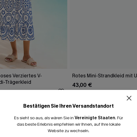
oses Verziertes V-
Rotes Mini-Strandkleid mit 
di-Trägerkleid
43,00 €
 €
Bestätigen Sie Ihren Versandstandort
Es sieht so aus, als wären Sie in
Vereinigte Staaten
.
Für
FALLEN
das beste Erlebnis empfehlen wir Ihnen, auf Ihre lokale
Website zu wechseln.