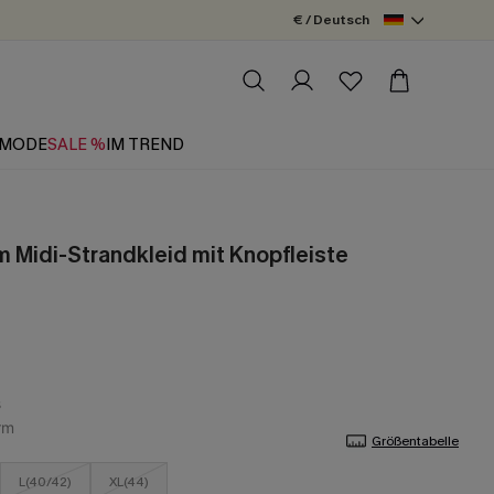
€ / Deutsch
MODE
SALE %
IM TREND
m Midi-Strandkleid mit Knopfleiste
Größentabelle
L(40/42)
XL(44)