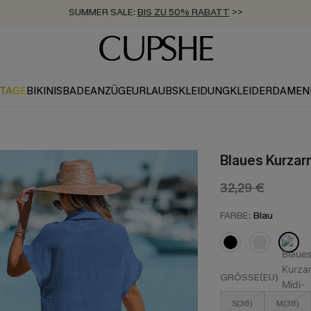
SUMMER SALE:
BIS ZU 50% RABATT
>>
ZUM NEWSLETTER:
KOSTENLOSER VERSAND AB 89 €
BIS ZU -20% EXTRA ERHALTEN
>>
>>
KTAGE
BIKINIS
BADEANZÜGE
URLAUBSKLEIDUNG
KLEIDER
DAMEN
Blaues Kurzar
32,29 €
FARBE:
Blau
GRÖSSE(EU)
S(36)
M(38)