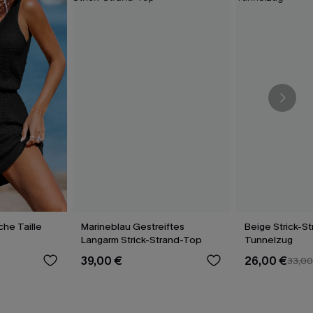
che Taille
Marineblau Gestreiftes
Beige Strick-St
Langarm Strick-Strand-Top
Tunnelzug
39,00 €
26,00 €
33,00