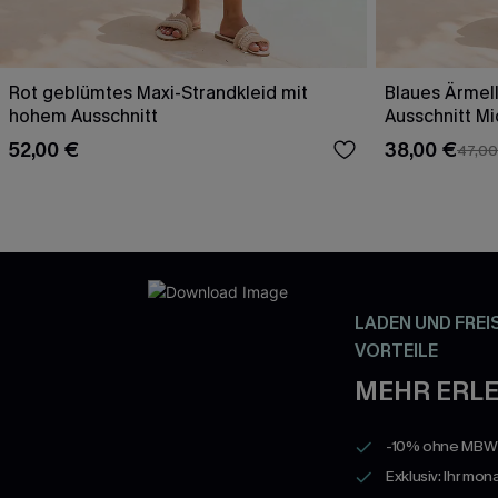
Rot geblümtes Maxi-Strandkleid mit
Blaues Ärmell
hohem Ausschnitt
Ausschnitt Mi
52,00 €
38,00 €
47,00
LADEN UND FREI
VORTEILE
MEHR ERLE
-10% ohne MBW a
Exklusiv: Ihr mon