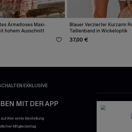
es Ärmelloses Maxi-
Blauer Verzierter Kurzarm 
mit hohem Ausschnitt
Taillenband in Wickeloptik
37,00 €
SCHALTEN EXKLUSIVE
BEN MIT DER APP
uf Ihre erste Bestellung
atlicher Mitgliedertag