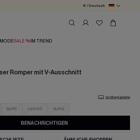
€ / Deutsch
MODE
SALE %
IM TREND
oser Romper mit V-Ausschnitt
Größentabelle
M(38)
L(40/42)
XL(44)
BENACHRICHTIGEN
SCHLISTE
ÄHNLICHE SHOPPEN