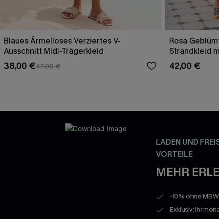
Blaues Ärmelloses Verziertes V-
Rosa Geblümt
Ausschnitt Midi-Trägerkleid
Strandkleid 
38,00 €
42,00 €
47,00 €
LADEN UND FREI
VORTEILE
MEHR ERLE
-10% ohne MBW a
Exklusiv: Ihr mon