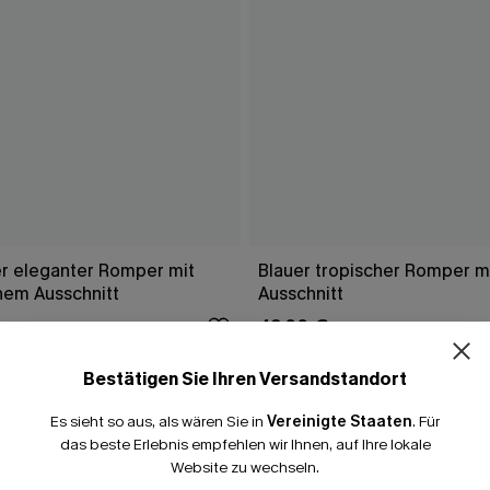
r eleganter Romper mit
Blauer tropischer Romper mi
em Ausschnitt
Ausschnitt
42,00 €
Bestätigen Sie Ihren Versandstandort
Es sieht so aus, als wären Sie in
Vereinigte Staaten
.
Für
FALLEN
das beste Erlebnis empfehlen wir Ihnen, auf Ihre lokale
Website zu wechseln.