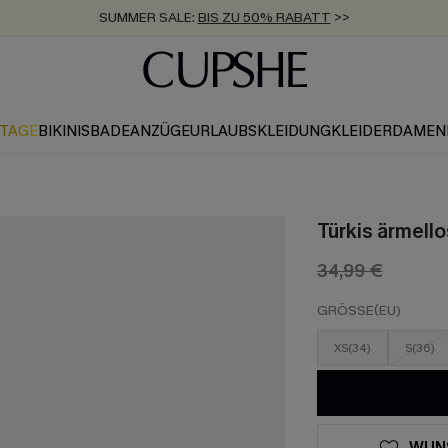
SUMMER SALE:
BIS ZU 50% RABATT
>>
ZUM NEWSLETTER:
KOSTENLOSER VERSAND AB 89 €
BIS ZU -20% EXTRA ERHALTEN
>>
>>
KTAGE
BIKINIS
BADEANZÜGE
URLAUBSKLEIDUNG
KLEIDER
DAMEN
Türkis ärmell
34,99 €
GRÖSSE(EU)
XS(34)
S(36)
WUN