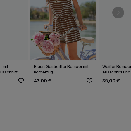
r mit
Braun Gestreifter Romper mit
Weißer Romper
usschnitt
Kordelzug
Ausschnitt und
43,00 €
35,00 €