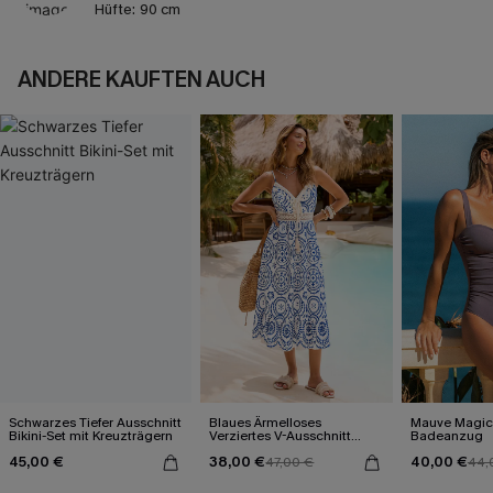
Hüfte:
90 cm
ANDERE KAUFTEN AUCH
Schwarzes Tiefer Ausschnitt
Blaues Ärmelloses
Mauve Magic
Bikini-Set mit Kreuzträgern
Verziertes V-Ausschnitt
Badeanzug
Midi-Trägerkleid
45,00 €
38,00 €
40,00 €
47,00 €
44,