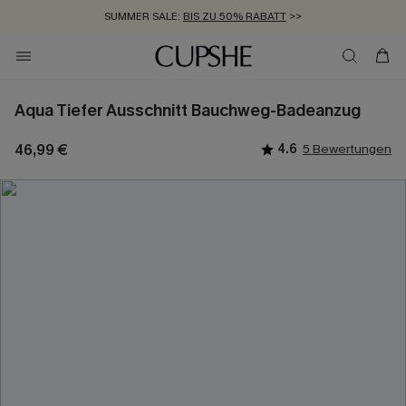
SUMMER SALE:
BIS ZU 50% RABATT
>>
ZUM NEWSLETTER:
KOSTENLOSER VERSAND AB 89 €
BIS ZU -20% EXTRA ERHALTEN
>>
>>
Aqua Tiefer Ausschnitt Bauchweg-Badeanzug
46,99 €
4.6
5 Bewertungen