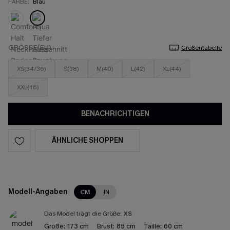
FARBE:
Blau
GRÖSSE(EU)
Größentabelle
XS(34/36)
S(38)
M(40)
L(42)
XL(44)
XXL(46)
BENACHRICHTIGEN
ÄHNLICHE SHOPPEN
Modell-Angaben
CM
IN
Das Model trägt die Größe:
XS
Größe:
173 cm
Brust:
85 cm
Taille:
60 cm