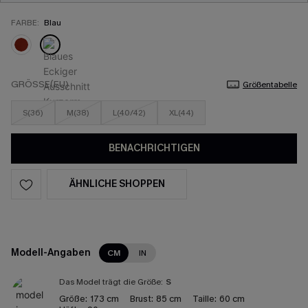
FARBE:
Blau
GRÖSSE(EU)
Größentabelle
S(36)
M(38)
L(40/42)
XL(44)
BENACHRICHTIGEN
ÄHNLICHE SHOPPEN
Modell-Angaben
CM
IN
Das Model trägt die Größe:
S
Größe:
173 cm
Brust:
85 cm
Taille:
60 cm