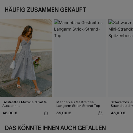
HÄUFIG ZUSAMMEN GEKAUFT
Gestreiftes Maxikleid mit V-
Marineblau Gestreiftes
Schwarzes Ku
Ausschnitt
Langarm Strick-Strand-Top
Strandkleid m
Spitzenbesa
46,00 €
39,00 €
43,00 €
DAS KÖNNTE IHNEN AUCH GEFALLEN