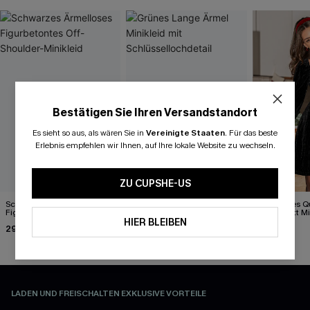
Bestätigen Sie Ihren Versandstandort
Es sieht so aus, als wären Sie in
Vereinigte Staaten
.
Für das beste
Erlebnis empfehlen wir Ihnen, auf Ihre lokale Website zu wechseln.
ZU CUPSHE-US
Schwarzes Ärmelloses
Grünes Lange Ärmel
Schwarzes Qu
Figurbetontes Off-Shoulder-
Minikleid mit
Ausschnitt M
Minikleid
Schlüssellochdetail
HIER BLEIBEN
29,00 €
39,00 €
38,00 €
LADEN UND FREISCHALTEN EXKLUSIVE VORTEILE