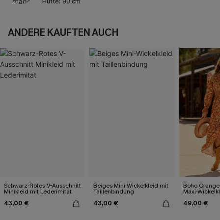
Hüfte:
90 cm
ANDERE KAUFTEN AUCH
Schwarz-Rotes V-Ausschnitt
Beiges Mini-Wickelkleid mit
Boho Orange
Minikleid mit Lederimitat
Taillenbindung
Maxi-Wickelkl
Blumenmuste
43,00 €
43,00 €
49,00 €