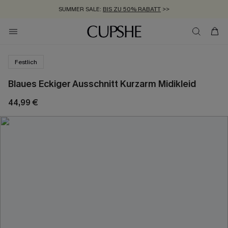
SUMMER SALE:
BIS ZU 50% RABATT
>>
ZUM NEWSLETTER:
KOSTENLOSER VERSAND AB 89 €
BIS ZU -20% EXTRA ERHALTEN
>>
>>
Festlich
Blaues Eckiger Ausschnitt Kurzarm Midikleid
44,99 €