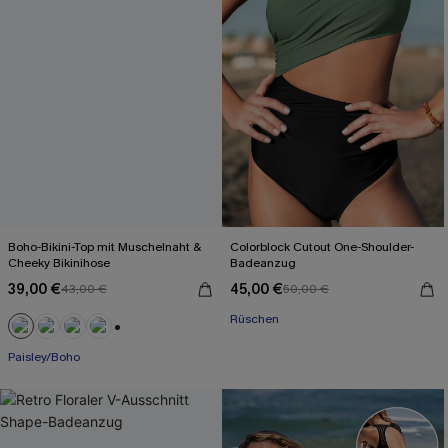
Boho-Bikini-Top mit Muschelnaht &
Colorblock Cutout One-Shoulder-
Cheeky Bikinihose
Badeanzug
39,00 €
45,00 €
43,00 €
50,00 €
Rüschen
+1
Paisley/Boho