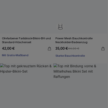
Olivfarbener Farbblock-Bikini-BH und
Power Mesh Bauchkontrolle
Standard-Höschenset
Neckholder-Badeanzug
42,00 €
35,00 €
44,00 €
Mit Gratis-Maßband
Separate Größen
Starke Bauchkontrolle
Mit Gratis-Maßband