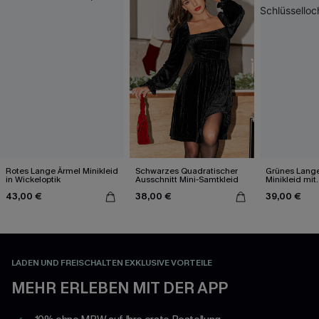
Rotes Lange Ärmel Minikleid
Schwarzes Quadratischer
Grünes Lang
in Wickeloptik
Ausschnitt Mini-Samtkleid
Minikleid mit
Schlüsselloch
43,00 €
38,00 €
39,00 €
LADEN UND FREISCHALTEN EXKLUSIVE VORTEILE
MEHR ERLEBEN MIT DER APP