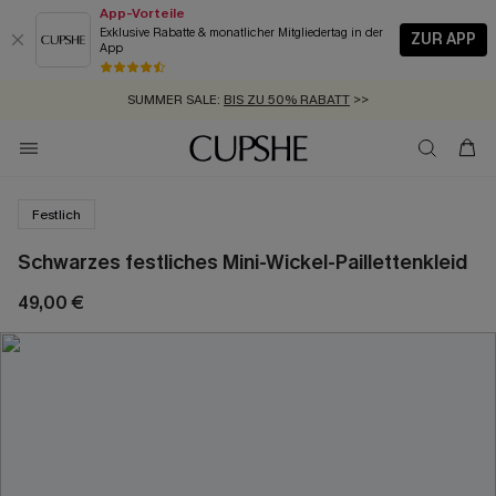
App-Vorteile
Exklusive Rabatte & monatlicher Mitgliedertag in der
ZUR APP
App
GRATIS MASSBAND MIT JEDEM SCHNELLVERSAND-ARTIKEL >>
SUMMER SALE:
BIS ZU 50% RABATT
>>
ZUM NEWSLETTER:
KOSTENLOSER VERSAND AB 89 €
BIS ZU -20% EXTRA ERHALTEN
>>
>>
Festlich
Schwarzes festliches Mini-Wickel-Paillettenkleid
49,00 €