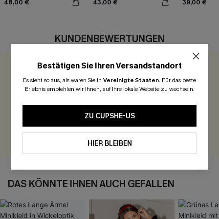
48,00 €
43,00 €
39,00 €
KUNDENBEWERTUNGEN
Bestätigen Sie Ihren Versandstandort
0.0
Es sieht so aus, als wären Sie in
Vereinigte Staaten
.
Für das beste
Erlebnis empfehlen wir Ihnen, auf Ihre lokale Website zu wechseln.
Seien Sie der Erste, der bewertet
300 Punkte für Ihre Bewertung!
ZU CUPSHE-US
BEWERTEN
HIER BLEIBEN
DAS KÖNNTE IHNEN AUCH GEFALLEN