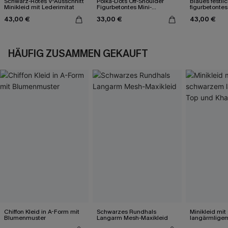
Schwarz-Rotes V-Ausschnitt
Polka-Dots Off-Shoulder
Blaues festli
Minikleid mit Lederimitat
Figurbetontes Mini-
figurbetontes
Cocktailkleid
43,00 €
33,00 €
43,00 €
HÄUFIG ZUSAMMEN GEKAUFT
Chiffon Kleid in A-Form mit
Schwarzes Rundhals
Minikleid mi
Blumenmuster
Langarm Mesh-Maxikleid
langärmlige
Khaki-Rock