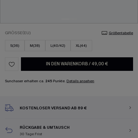
GRÖSSE(EU)
Größentabelle
S(36)
M(38)
L(40/42)
XL(44)
IN DEN WARENKORB
/
49,00 €
Sunchaser erhalten ca.
245
Punkte.
Details ansehen
KOSTENLOSER VERSAND AB 89 €
RÜCKGABE & UMTAUSCH
30 Tage Frist