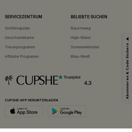
SERVICEZENTRUM
BELIEBTE SUCHEN
Größenguide
Bauchweg
Geschenkkarte
High-Waist
Abonnieren & Code Sichern
Treueprogramm
Sommerkleider
Affiliate Programm
Blau-Weiß
4.3
CUPSHE-APP HERUNTERLADEN
FOLGEN SIE UNS AUF