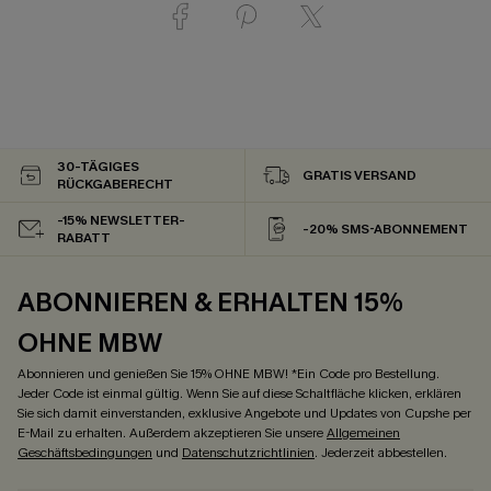
30-TÄGIGES
GRATIS VERSAND
RÜCKGABERECHT
-15% NEWSLETTER-
-20% SMS-ABONNEMENT
RABATT
ABONNIEREN & ERHALTEN 15%
OHNE MBW
Abonnieren und genießen Sie 15% OHNE MBW! *Ein Code pro Bestellung.
Jeder Code ist einmal gültig. Wenn Sie auf diese Schaltfläche klicken, erklären
Sie sich damit einverstanden, exklusive Angebote und Updates von Cupshe per
E-Mail zu erhalten. Außerdem akzeptieren Sie unsere
Allgemeinen
Geschäftsbedingungen
und
Datenschutzrichtlinien
. Jederzeit abbestellen.