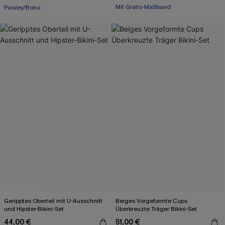
+1
Paisley/Boho
Paisley/Boho
Mit Gratis-Maßband
Geripptes Oberteil mit U-Ausschnitt
Beiges Vorgeformte Cups
und Hipster-Bikini-Set
Überkreuzte Träger Bikini-Set
44,00 €
51,00 €