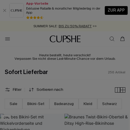
App-Vorteile
Exklusive Rabatte & monatlicher Mitgliedertag in der
ZUR APP
App
GRATIS MASSBAND MIT JEDEM SCHNELLVERSAND-ARTIKEL >>
SUMMER SALE:
BIS ZU 50% RABATT
>>
ZUM NEWSLETTER:
BIS ZU -20% EXTRA ERHALTEN
>>
KOSTENLOSER VERSAND AB 89 €
>>
Heute bestellt, heute verschickt!
Verpassen Sie nicht diese Last-Minute-Chance vor dem Urlaub.
Sofort Lieferbar
256
Artikel
Filter
Sortieren nach
Sale
Bikini-Set
Badeanzug
Kleid
Schwarz
-21%