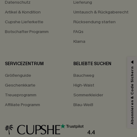
Datenschutz
Lieferung
Artikel & Kondition
Umtausch & Rückgaberecht
Cupshe Lieferkette
Rücksendung starten
Botschafter Programm
FAQs
Klarna
SERVICEZENTRUM
BELIEBTE SUCHEN
Abonnieren & Code Sichern
15% ERHALTEN
Größenguide
Bauchweg
15% ohne MBW für E-Mail-Abonnenten.
Geschenkkarte
High-Waist
*Ein Code pro Bestellung. Jeder Code ist einmal gültig.
Treueprogramm
Sommerkleider
Affiliate Programm
Blau-Weiß
Mit dem Klick auf diese Schaltfläche erklären Sie sich damit einverstanden,
exklusive Werbeaktionen und Updates von Cupshe per E-Mail zu erhalten.
Sie akzeptieren außerdem unsere
Allgemeinen Geschäftsbedingungen
4.4
und
Datenschutzbestimmungen
. Sie können sich jederzeit abmelden.