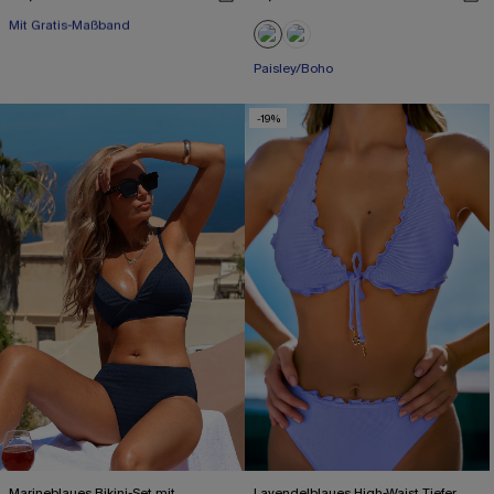
Mit Gratis-Maßband
High waist
Mit Gratis-Maßband
Paisley/Boho
-19%
Marineblaues Bikini-Set mit
Lavendelblaues High-Waist Tiefer