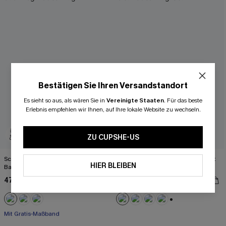
Bestätigen Sie Ihren Versandstandort
Es sieht so aus, als wären Sie in
Vereinigte Staaten
.
Für das beste
Erlebnis empfehlen wir Ihnen, auf Ihre lokale Website zu wechseln.
ZU CUPSHE-US
Schwarzer Kreuzträger Magic-
Schwarzes Breite Träger High-Waist
HIER BLEIBEN
Bauchweg-Badeanzug
Badeanzug-Set
47,00 €
37,00 €
46,00 €
Mit Gratis-Maßband
+2
Starke Bauchkontrolle