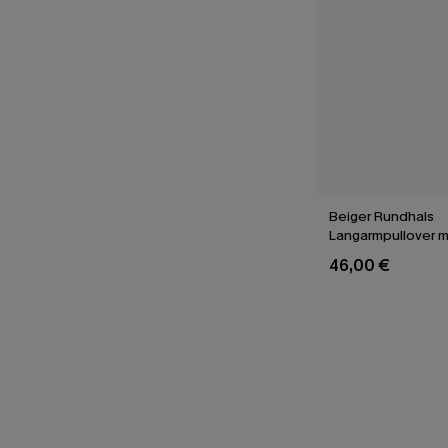
Beiger Rundhals
Langarmpullover m
Schleifenband
46,00 €