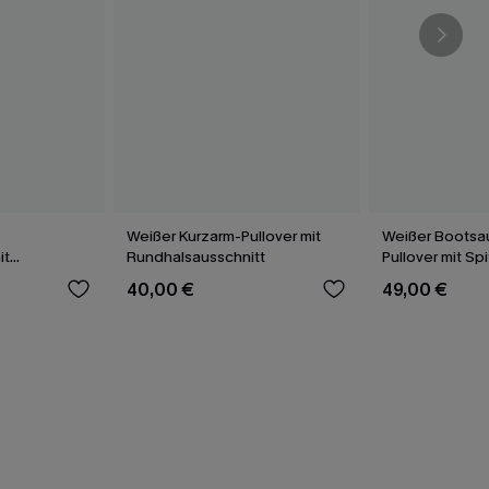
Weißer Kurzarm-Pullover mit
Weißer Bootsa
it
Rundhalsausschnitt
Pullover mit Sp
40,00 €
49,00 €