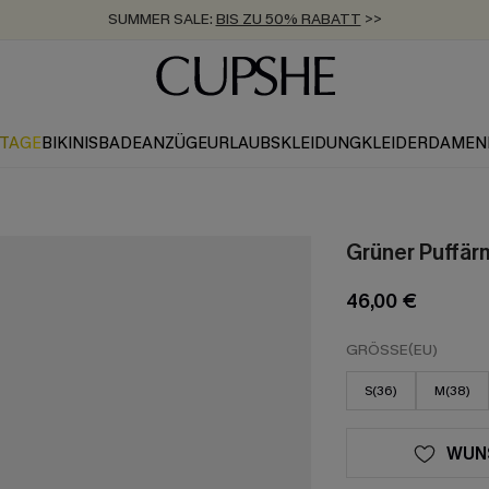
ZUM NEWSLETTER:
BIS ZU -20% EXTRA ERHALTEN
>>
KOSTENLOSER VERSAND AB 89 €
>>
KTAGE
BIKINIS
BADEANZÜGE
URLAUBSKLEIDUNG
KLEIDER
DAMEN
Grüner Puffär
46,00 €
GRÖSSE(EU)
S(36)
M(38)
WUN