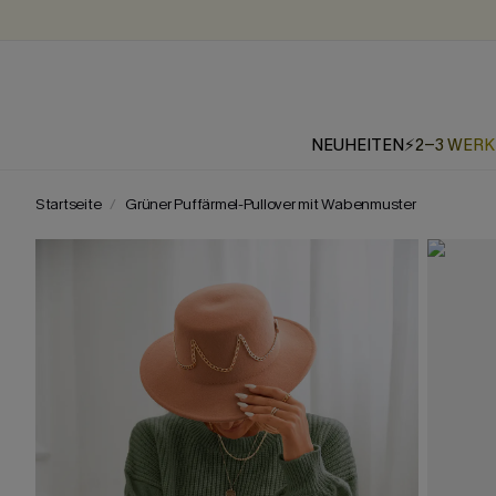
NEUHEITEN
⚡2-3 WER
Startseite
Grüner Puffärmel-Pullover mit Wabenmuster