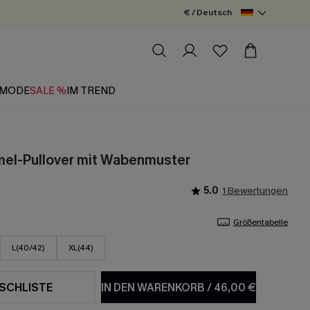
€ / Deutsch
MODE
SALE %
IM TREND
mel-Pullover mit Wabenmuster
5.0
1 Bewertungen
Größentabelle
L(40/42)
XL(44)
SCHLISTE
IN DEN WARENKORB
/
46,00 €