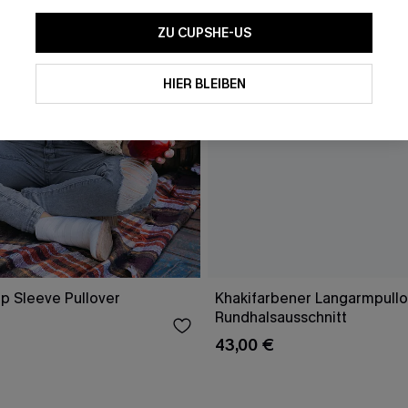
ZU CUPSHE-US
HIER BLEIBEN
 Sleeve Pullover
Khakifarbener Langarmpullo
Rundhalsausschnitt
43,00 €