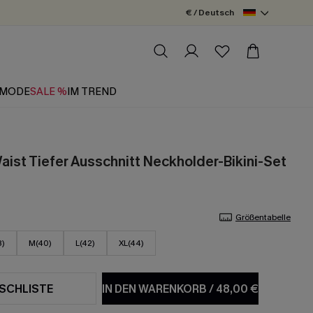
€ / Deutsch
MODE
SALE %
IM TREND
ist Tiefer Ausschnitt Neckholder-Bikini-Set
Größentabelle
8)
M(40)
L(42)
XL(44)
SCHLISTE
IN DEN WARENKORB
/
48,00 €