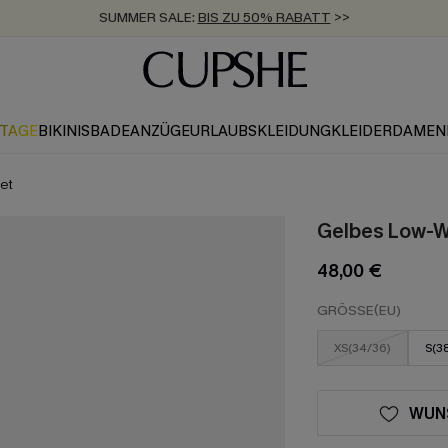
SUMMER SALE:
BIS ZU 50% RABATT
>>
ZUM NEWSLETTER:
KOSTENLOSER VERSAND AB 89 €
BIS ZU -20% EXTRA ERHALTEN
>>
>>
KTAGE
BIKINIS
BADEANZÜGE
URLAUBSKLEIDUNG
KLEIDER
DAMEN
Set
Gelbes Low-Wa
48,00 €
GRÖSSE(EU)
XS(34/36)
S(3
WUN