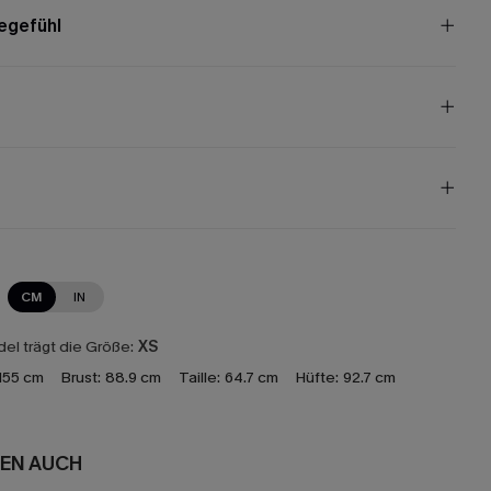
egefühl
CM
IN
el trägt die Größe:
XS
155 cm
Brust:
88.9 cm
Taille:
64.7 cm
Hüfte:
92.7 cm
EN AUCH