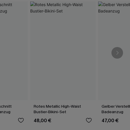
schnitt
Rotes Metallic High-Waist
Gelber Verstel
anzug
Bustier-Bikini-Set
Badeanzug
48,00 €
47,00 €