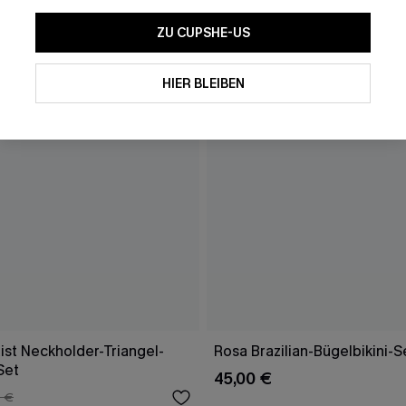
ZU CUPSHE-US
HIER BLEIBEN
ist Neckholder-Triangel-
Rosa Brazilian-Bügelbikini-S
Set
45,00 €
 €