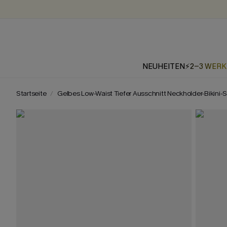
NEUHEITEN
⚡2-3 WER
Startseite
Gelbes Low-Waist Tiefer Ausschnitt Neckholder-Bikini-