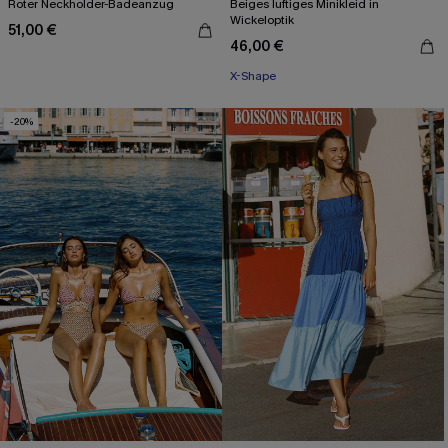
Roter Neckholder-Badeanzug
Beiges luftiges Minikleid in
Wickeloptik
51,00 €
46,00 €
X-Shape
-20%