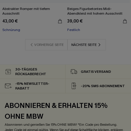
Abstrakter Romper mit tiefem
Beiges Figurbetontes Midi-
Ausschnitt
Abendkleid mit hohem Ausschnitt
43,00 €
39,00 €
Schnürung
Festlich
VORHERIGE SEITE
NÄCHSTE SEITE
30-TÄGIGES
GRATIS VERSAND
RÜCKGABERECHT
-15% NEWSLETTER-
-20% SMS-ABONNEMENT
RABATT
ABONNIEREN & ERHALTEN 15%
OHNE MBW
Abonnieren und genießen Sie 15% OHNE MBW! *Ein Code pro Bestellung.
Jeder Code ist einmal gültig. Wenn Sie auf diese Schaltfläche klicken, erklären