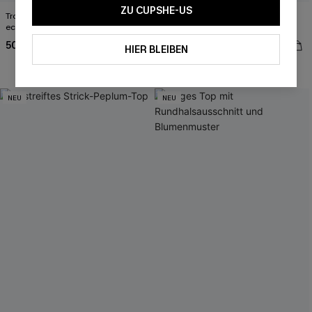
ZU CUPSHE-US
Tropisches Mid-Waist Bikini-Set mit
Schwarzes 3-teiliges Low-Waist
eckigem Ausschnitt
Bikini-Set mit Mesh-Sarong
50,99 €
50,99 €
HIER BLEIBEN
Rüschen
NEU
NEU