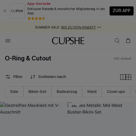
App-Vorteile
Exklusive Rabatte & monatlicher Mitgliedertag in der
ZUR APP
App
GRATIS MASSBAND MIT JEDEM SCHNELLVERSAND-ARTIKEL >>
SUMMER SALE:
BIS ZU 50% RABATT
>>
ZUM NEWSLETTER:
BIS ZU -20% EXTRA ERHALTEN
>>
KOSTENLOSER VERSAND AB 89 €
>>
O-Ring & Cutout
410
Artikel
Filter
Sortieren nach
Sale
Bikini-Set
Badeanzug
Kleid
Cover ups
-10%