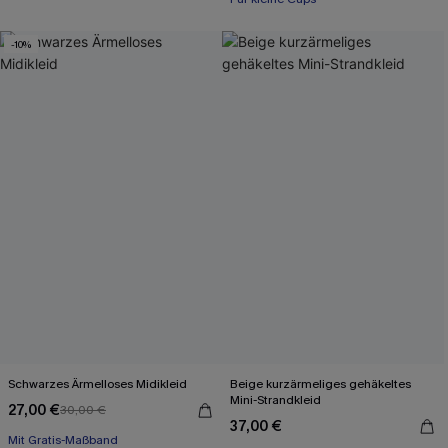
-10%
Schwarzes Ärmelloses Midikleid
Beige kurzärmeliges gehäkeltes
Mini-Strandkleid
27,00 €
30,00 €
Mit Gratis-Maßband
37,00 €
High waist