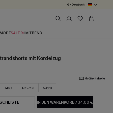
€ / Deutsch
MODE
SALE %
IM TREND
Strandshorts mit Kordelzug
Größentabelle
M(38)
L(40/42)
XL(44)
SCHLISTE
IN DEN WARENKORB
/
34,00 €