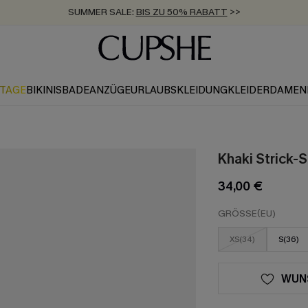
SUMMER SALE:
BIS ZU 50% RABATT
>>
ZUM NEWSLETTER:
KOSTENLOSER VERSAND AB 89 €
BIS ZU -20% EXTRA ERHALTEN
>>
>>
KTAGE
BIKINIS
BADEANZÜGE
URLAUBSKLEIDUNG
KLEIDER
DAMEN
Khaki Strick-
34,00 €
GRÖSSE(EU)
XS(34)
S(36)
WUN