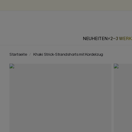
NEUHEITEN
⚡2-3 WER
Startseite
Khaki Strick-Strandshorts mit Kordelzug