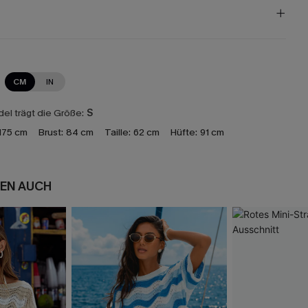
CM
IN
el trägt die Größe:
S
175 cm
Brust:
84 cm
Taille:
62 cm
Hüfte:
91 cm
EN AUCH