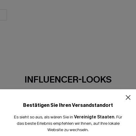
INFLUENCER-LOOKS
 lassen Sie sich davon inspirieren, wie Influen
2 Video(s) • 0 Bild(er)
Bestätigen Sie Ihren Versandstandort
Es sieht so aus, als wären Sie in
Vereinigte Staaten
.
Für
das beste Erlebnis empfehlen wir Ihnen, auf Ihre lokale
Website zu wechseln.