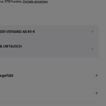
ca.
170
Punkte.
Details ansehen
ER VERSAND AB 89 €
 & UMTAUSCH
egefühl