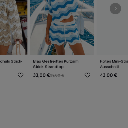
hals Strick-
Blau Gestreiftes Kurzarm
Rotes Mini-Stra
Strick-Strandtop
Ausschnitt
33,00 €
43,00 €
39,00 €