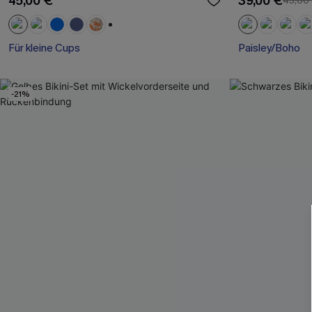
45,00 €
39,00 €
43,00
+1
Für kleine Cups
Paisley/Boho
-21%