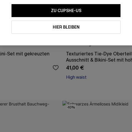
ZU CUPSHE-US
HIER BLEIBEN
ini-Set mit gekreuzten
Texturiertes Tie-Dye Oberteil
Ausschnitt & Bikini-Set mit hoh
41,00 €
High waist
-10%