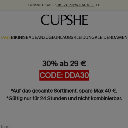
SUMMER SALE:
BIS ZU 50% RABATT
>>
ZUM NEWSLETTER:
KOSTENLOSER VERSAND AB 89 €
BIS ZU -20% EXTRA ERHALTEN
>>
>>
KTAGE
BIKINIS
BADEANZÜGE
URLAUBSKLEIDUNG
KLEIDER
DAMEN
30% ab 29 €
CODE: DDA30
*Auf das gesamte Sortiment. spare Max 40 €.
*Gültig nur für 24 Stunden und nicht kombinierbar.
tikel