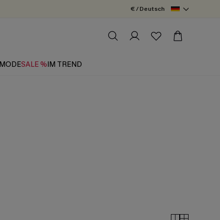
€ / Deutsch
MODE
SALE %
IM TREND