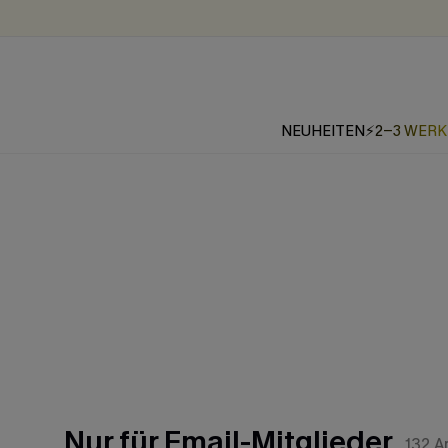
NEUHEITEN
⚡2-3 WER
Nur für Email-Mitglieder
132
Ar