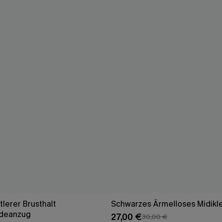
lerer Brusthalt
Schwarzes Ärmelloses Midikl
deanzug
27,00 €
30,00 €
Mit Gratis-Maßband